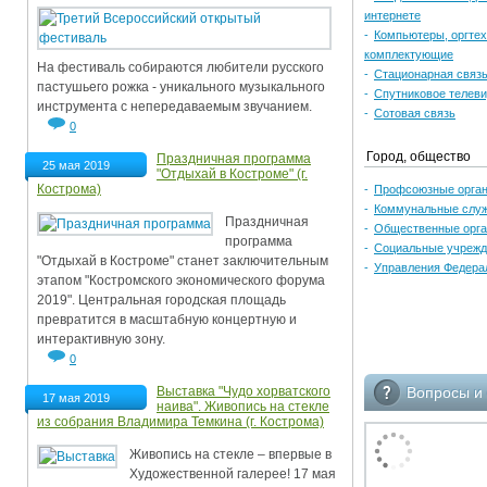
интернете
Ограничения движения транспорта на майские пр
-
Компьютеры, оргтех
комплектующие
Электронные транспортные карты
На фестиваль собираются любители русского
-
Стационарная связ
пастушьего рожка - уникального музыкального
-
Спутниковое телев
инструмента с непередаваемым звучанием.
-
Сотовая связь
0
Город, общество
Праздничная программа
25 мая 2019
"Отдыхай в Костроме" (г.
Кострома)
-
Профсоюзные орган
-
Коммунальные слу
Праздничная
-
Общественные орга
программа
-
Социальные учрежд
"Отдыхай в Костроме" станет заключительным
-
Управления Федера
этапом "Костромского экономического форума
2019". Центральная городская площадь
превратится в масштабную концертную и
интерактивную зону.
0
Вопросы и 
Выставка "Чудо хорватского
17 мая 2019
наива". Живопись на стекле
из собрания Владимира Темкина (г. Кострома)
Живопись на стекле – впервые в
Художественной галерее! 17 мая