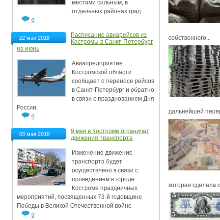
местами сильным, в
отдельных районах град.
0
Расписание авиарейсов из
собственного...
22 мая 2018
Костромы в Санкт-Петербург
на июнь
Авиапредприятие
Костромской области
сообщает о переносе рейсов
в Санкт-Петербург и обратно
в связи с празднованием Дня
России.
дальнейшей перер
0
9 мая в Костроме ограничат
08 мая 2018
движения транспорта
Изменение движение
транспорта будет
осуществлено в связи с
проведением в городе
которая сделала с
Костроме праздничных
мероприятий, посвященных 73-й годовщине
Победы в Великой Отечественной войне
0