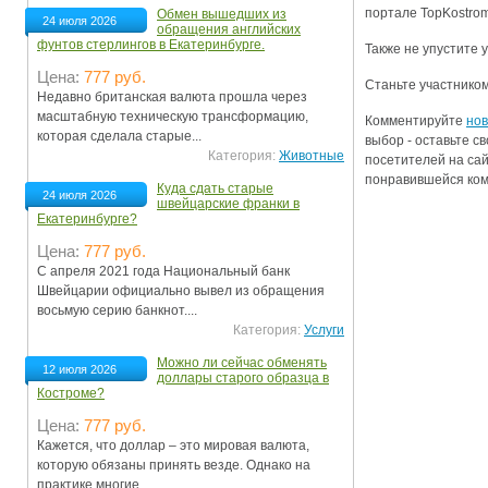
портале TopKostrom
Обмен вышедших из
24 июля 2026
обращения английских
фунтов стерлингов в Екатеринбурге.
Также не упустите 
Цена:
777 руб.
Станьте участником
Недавно британская валюта прошла через
масштабную техническую трансформацию,
Комментируйте
нов
которая сделала старые...
выбор - оставьте с
Категория:
Животные
посетителей на сай
понравившейся комп
Куда сдать старые
24 июля 2026
швейцарские франки в
Екатеринбурге?
Цена:
777 руб.
С апреля 2021 года Национальный банк
Швейцарии официально вывел из обращения
восьмую серию банкнот....
Категория:
Услуги
Можно ли сейчас обменять
12 июля 2026
доллары старого образца в
Костроме?
Цена:
777 руб.
Кажется, что доллар – это мировая валюта,
которую обязаны принять везде. Однако на
практике многие...