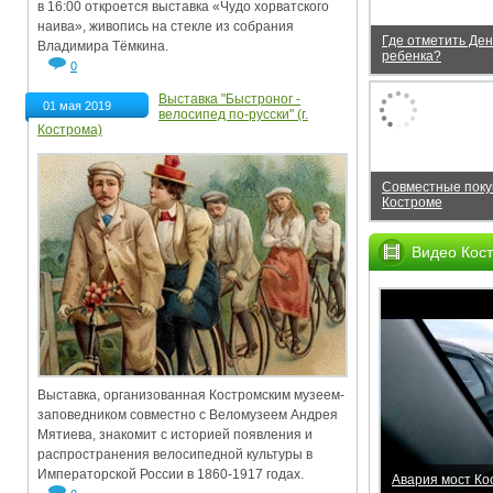
в 16:00 откроется выставка «Чудо хорватского
наива», живопись на стекле из собрания
Где отметить Де
Владимира Тёмкина.
ребенка?
0
Выставка "Быстроног -
01 мая 2019
велосипед по-русски" (г.
Кострома)
Совместные покуп
Костроме
Видео Кос
Выставка, организованная Костромским музеем-
заповедником совместно с Веломузеем Андрея
Мятиева, знакомит с историей появления и
распространения велосипедной культуры в
Императорской России в 1860-1917 годах.
Авария мост Ко