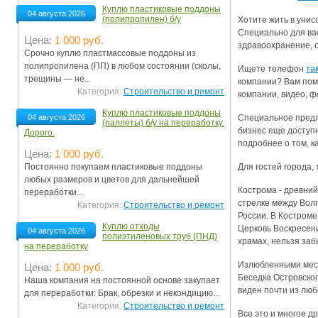
Куплю пластиковые поддоны
04 августа 2026
(полипропилен) б/у
Хотите жить в унис
Специально для вас
Цена:
1 000 руб.
здравоохранение, о
Срочно куплю пластмассовые поддоны из
полипропилена (ПП) в любом состоянии (сколы,
Ищете телефон
та
трещины — не...
компании? Вам по
Категория:
Строительство и ремонт
компании, видео, ф
Куплю пластиковые поддоны
Специальное предл
04 августа 2026
(паллеты) б/у на переработку.
бизнес еще доступн
Дорого.
подробнее о том, к
Цена:
1 000 руб.
Для гостей города,
Постоянно покупаем пластиковые поддоны
любых размеров и цветов для дальнейшей
Кострома - древний
переработки...
стрелке между Волг
Категория:
Строительство и ремонт
России. В Костроме
Куплю отходы
Церковь Воскресени
04 августа 2026
полиэтиленовых труб (ПНД)
храмах, нельзя за
на переработку
Излюбленными мест
Цена:
1 000 руб.
Беседка Островског
Наша компания на постоянной основе закупает
виден почти из люб
для переработки: Брак, обрезки и некондицию...
Категория:
Строительство и ремонт
Все это и многое д