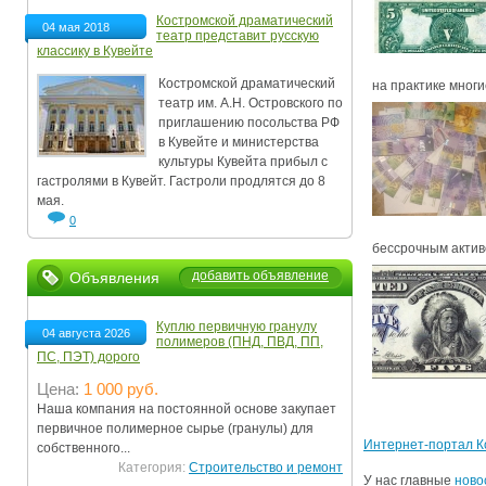
Костромской драматический
04 мая 2018
театр представит русскую
классику в Кувейте
Костромской драматический
на практике многие
театр им. А.Н. Островского по
приглашению посольства РФ
в Кувейте и министерства
культуры Кувейта прибыл с
гастролями в Кувейт. Гастроли продлятся до 8
мая.
0
бессрочным активо
добавить объявление
Объявления
Куплю первичную гранулу
04 августа 2026
полимеров (ПНД, ПВД, ПП,
ПС, ПЭТ) дорого
Цена:
1 000 руб.
Наша компания на постоянной основе закупает
первичное полимерное сырье (гранулы) для
Интернет-портал 
собственного...
Категория:
Строительство и ремонт
У нас главные
ново