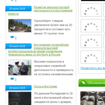
0
Развитие внешнеторговой
20 июля 2018
деятельности в Костромской
области
Грузооборот товаров
увеличился более чем на 20
процентов и составил чуть
менее 74 тысячи тонн.
0
Костромские полицейские
19 июля 2018
показали высокий
профессионализм во время проведения
Чемпионата мира по футболу в России
Высокие показатели в
оперативно-служебной
Посмотреть все в
деятельности и примерность
не остались незамеченными.
0
Объявлени
Гроза в Костроме
18 июля 2018
По данным Росгидромета 18
июля в Костромской области
ожидаются грозы с дождем,