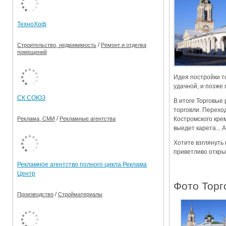
Ограничения движения транспорта на майские пр
ТехноХоф
Электронные транспортные карты
/
Строительство, недвижимость
Ремонт и отделка
помещений
Идея постройки т
удачной, и позже
СК СОЮЗ
В итоге Торговые
торговли. Переход
/
Костромского крем
Реклама, СМИ
Рекламные агентства
выедет карета... 
Хотите взглянуть 
приветливо откры
Рекламное агентство полного цикла Реклама
Центр
Фото Торг
/
Производство
Стройматериалы