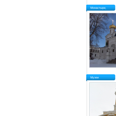
Монастыри,
церкви, часовки
Музеи