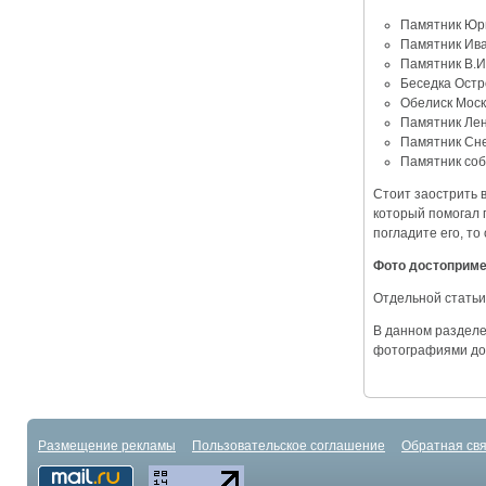
Памятник Юри
Памятник Ива
Памятник В.И
Беседка Остро
Обелиск Моск
Памятник Лен
Памятник Сне
Памятник соб
Стоит заострить 
который помогал 
погладите его, то
Фото достоприм
Отдельной статьи
В данном разделе
фотографиями до
Размещение рекламы
Пользовательское соглашение
Обратная свя