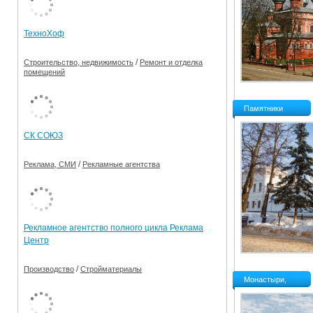
Ограничения движения транспорта на майские пр
ТехноХоф
Электронные транспортные карты
/
Строительство, недвижимость
Ремонт и отделка
помещений
Памятники
СК СОЮЗ
/
Реклама, СМИ
Рекламные агентства
Рекламное агентство полного цикла Реклама
Центр
/
Производство
Стройматериалы
Монастыри,
церкви, часовки