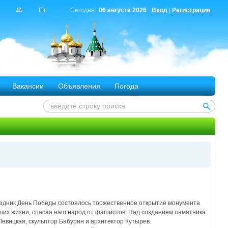
Сегодня:
06 августа 2026
Вход
|
Регистрация
Вакансии
Объявления
Погода
аздник День Победы состоялось торжественное открытие монумента
вших жизни, спасая наш народ от фашистов. Над созданием памятника
Левицкая, скульптор Бабурин и архитектор Кутырев.