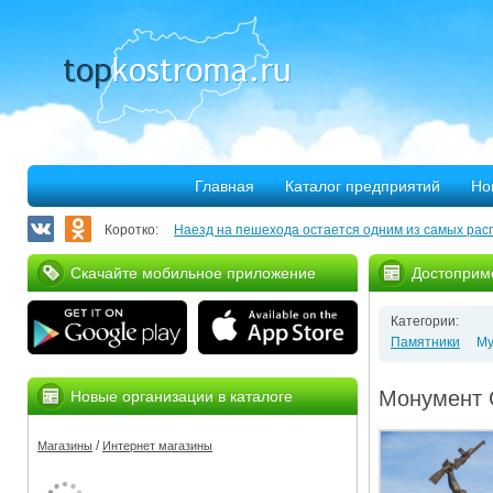
Главная
Каталог предприятий
Но
Коротко:
Наезд на пешехода остается одним из самых рас
Запланирован ремонт более 40 километров облас
Скачайте мобильное приложение
Достоприм
В Костроме откроется выставка, посвященная 30
Категории:
375 костромских семей улучшили свое благососто
Памятники
Му
Благотворительная программа «Мир без слез» при
Монумент 
Новые организации в каталоге
Серьезное ДТП на Михалевском бульваре
/
Магазины
Интернет магазины
За нарушение правил противопожарной безопасн
Мировые рекорды в Костроме