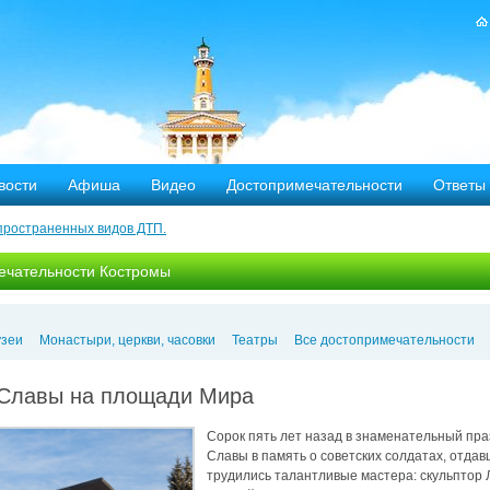
вости
Афиша
Видео
Достопримечательности
Ответы
пространенных видов ДТП.
тных дорог
ечательности Костромы
-летию аварии на Чернобыльской АЭС
яние
зеи
Монастыри, церкви, часовки
Театры
Все достопримечательности
ехала в Кострому.
Славы на площади Мира
Сорок пять лет назад в знаменательный пр
ости оштрафовано 20 человек
Славы в память о советских солдатах, отда
трудились талантливые мастера: скульптор 