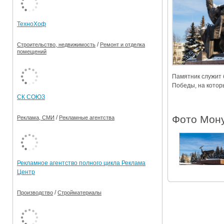
Ограничения движения транспорта на майские пр
ТехноХоф
Электронные транспортные карты
/
Строительство, недвижимость
Ремонт и отделка
помещений
Памятник служит 
Победы,
на котор
СК СОЮЗ
Фото Мон
/
Реклама, СМИ
Рекламные агентства
Рекламное агентство полного цикла Реклама
Центр
/
Производство
Стройматериалы