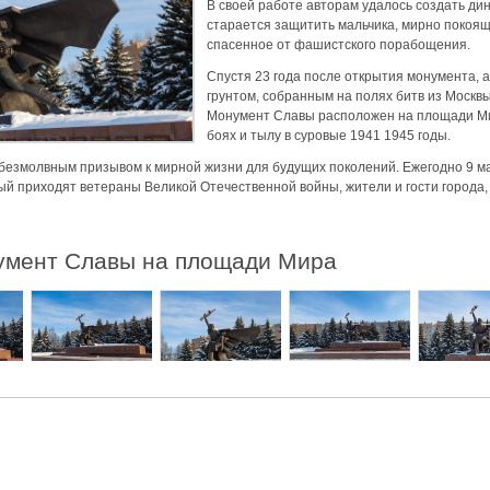
В своей работе авторам удалось создать ди
старается защитить мальчика, мирно покояще
аздники 2014
спасенное от фашистского порабощения.
Спустя 23 года после открытия монумента, а
грунтом, собранным на полях битв из Москв
Монумент Славы расположен на площади Ми
боях и тылу в суровые 1941 1945 годы.
безмолвным призывом к мирной жизни для будущих поколений. Ежегодно
9 м
ый приходят ветераны Великой Отечественной войны, жители и гости города
умент Славы на площади Мира