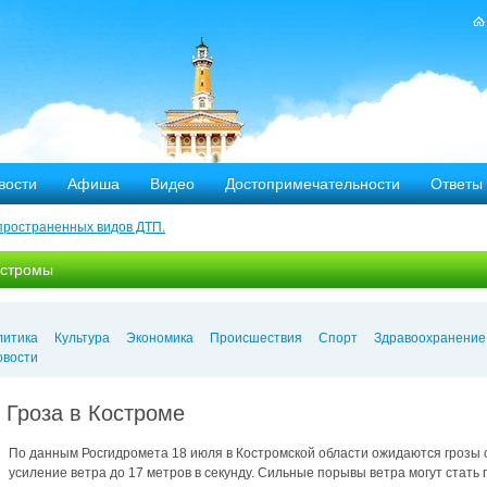
вости
Афиша
Видео
Достопримечательности
Ответы
пространенных видов ДТП.
тных дорог
остромы
-летию аварии на Чернобыльской АЭС
яние
литика
Культура
Экономика
Происшествия
Спорт
Здравоохранение
овости
ехала в Кострому.
Гроза в Костроме
ости оштрафовано 20 человек
По данным Росгидромета 18 июля в Костромской области ожидаются грозы с
усиление ветра до 17 метров в секунду. Сильные порывы ветра могут стать