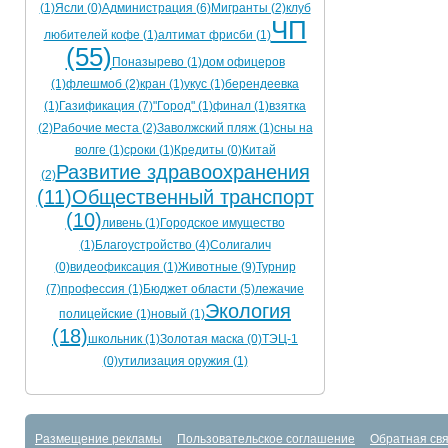
(1)
Ясли (0)
Администрация (6)
Мигранты (2)
клуб
ЧП
любителей кофе (1)
алтимат фрисби (1)
(55)
Поназырево (1)
дом офицеров
(1)
флешмоб (2)
кран (1)
укус (1)
берендеевка
(1)
Газификация (7)
"Город" (1)
финал (1)
взятка
(2)
Рабочие места (2)
Заволжский пляж (1)
сны на
волге (1)
сроки (1)
Кредиты (0)
Китай
Развитие здравоохранения
(2)
(11)
Общественный транспорт
(10)
ливень (1)
Городское имущество
(1)
Благоустройство (4)
Солигалич
(0)
видеофиксация (1)
Животные (9)
Турнир
(7)
профессия (1)
Бюджет области (5)
лежачие
Экология
полицейские (1)
новый (1)
(18)
школьник (1)
Золотая маска (0)
ТЭЦ-1
(0)
утилизация оружия (1)
Размещение рекламы
Пользовательское соглашение
Обратная свя