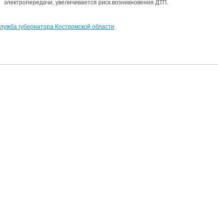
электропередачи, увеличивается риск возникновения ДТП.
аздники 2014
лужба губернатора Костромской области