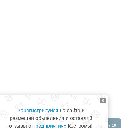
Зарегистрируйся
на сайте и
размещай объявления и оставляй
отзывы о
предприятиях
Костромы!
©
TopKostroma.ru
- Кострома на одном сайте! 18+