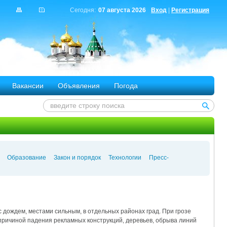
Сегодня:
07 августа 2026
Вход
|
Регистрация
Вакансии
Объявления
Погода
Образование
Закон и порядок
Технологии
Пресс-
 дождем, местами сильным, в отдельных районах град. При грозе
 причиной падения рекламных конструкций, деревьев, обрыва линий