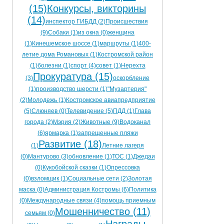
(15)
Конкурсы, викторины
(14)
инспектор ГИБДД (2)
Происшествия
(9)
Собаки (1)
из окна (0)
женщина
(1)
Кинешемское шоссе (1)
маршруты (1)
400-
летие дома Романовых (1)
Костромской район
(1)
болезни (1)
спорт (4)
совет (1)
Нерехта
Прокуратура (15)
(3)
оскорбление
(1)
производство шерсти (1)
"Музартерия"
(2)
Молодежь (1)
Костромское авиапредприятие
(5)
Слюняев (0)
Телевидение (5)
ПДД (1)
Глава
города (2)
Мэрия (2)
Животные (9)
Водоканал
(6)
ярмарка (1)
запрещенные пляжи
Развитие (18)
(1)
Летние лагеря
(0)
Мантурово (3)
обновление (1)
ТОС (1)
Джедаи
(0)
Кукобойской сказки (1)
Опрессовка
(0)
взломщик (1)
Социальные сети (2)
Золотая
маска (0)
Администрация Костромы (6)
Политика
(0)
Международные связи (4)
помощь приемным
Мошенничество (11)
семьям (0)