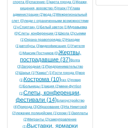
спорта (6)
спасение (1)
карта города (1)
Кражи,
Ограничения движения транспорта на майские пр
хищения, воровство (5)
парк (7)
Глава
администрации (2)
вода (2)
Межрегиональный
Электронные транспортные карты
слет (0)
люди с ограниченными возможностями
(1)
«Спартак» (1)
Белый цветок (1)
Муравьевка
(0)
Слеты, конференции (1)
Школа (2)
съемки
(1)
Охрана правопорядка (2)
Находки
(1)
автобусы (3)
видеофиксация (1)
Учителя
Жертвы,
(1)
Максим Постников (0)
пострадавшие (37)
Волга
(3)
Загородная (1)
Предпринимательство
(2)
Шарья (1)
"Камаз" (1)
Гости города (0)
вор
Кострома (10)
(1)
газ (2)
повар
(1)
Больницы (1)
акция (2)
мини-футбол
Слеты, конференции,
(1)
фестивали (14)
Благоустройство
(4)
Природа (3)
Образование (3)
На Никитской
(2)
лежачие полицейские (1)
сроки (1)
Зарплаты
(2)
Мигранты (2)
самоуправление
Выставки, ярмарки
(1)