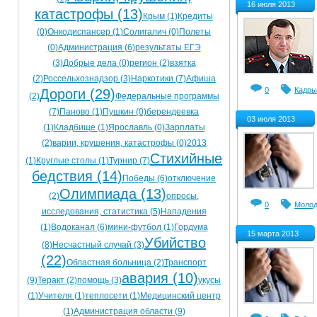
16 июля 2013
катастрофы (13)
Крым (1)
Кредиты
(0)
Онкодиспансер (1)
Солигалич (0)
Полеты
(0)
Администрация (6)
результаты ЕГЭ
(3)
Добрые дела (0)
регион (2)
взятка
(2)
Россельхознадзор (3)
Наркотики (7)
Афиша
0
Кадры
Дороги (29)
(2)
Федеральные программы
(7)
Паново (1)
Пушкин (0)
берендеевка
03 июля 2013
(1)
Кладбище (1)
Ярославль (0)
Зарплаты
(2)
варии, крушения, катастрофы (0)
2013
Стихийные
(1)
Круглые столы (1)
Турнир (7)
бедствия (14)
Победы (6)
отключение
Олимпиада (13)
(2)
опросы,
0
Молод
исследования, статистика (5)
Нападения
(1)
Водоканал (6)
мини-футбол (1)
Гордума
15 марта 2013
Убийство
(8)
Несчастный случай (3)
(22)
Областная больница (2)
Транспорт
авария (10)
(9)
Теракт (2)
помощь (3)
укусы
(1)
Учителя (1)
теплосети (1)
Медицинский центр
(1)
Администрация области (9)