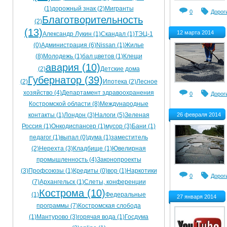
(1)
дорожный знак (2)
Мигранты
0
Дорог
Благотворительность
(2)
(13)
12 марта 2014
Александр Лукин (1)
Скандал (1)
ТЭЦ-1
(0)
Администрация (6)
Nissan (1)
Жилье
(8)
Молодежь (1)
бал цветов (1)
Клещи
авария (10)
(2)
Детские дома
Губернатор (39)
(2)
Ипотека (2)
Лесное
хозяйство (4)
Департамент здравоохранения
0
Дорог
Костромской области (8)
Международные
26 февраля 2014
контакты (1)
Лондон (3)
Налоги (5)
Зеленая
Россия (1)
Онкодиспансер (1)
мусор (3)
Бани (1)
педагог (1)
выпал (0)
дума (1)
заместитель
(2)
Нерехта (3)
Кладбище (1)
Ювелирная
промышленность (4)
Законопроекты
(3)
Профсоюзы (1)
Кредиты (0)
вор (1)
Наркотики
0
Дорог
(7)
Архангельск (1)
Слеты, конференции
Кострома (10)
(1)
Федеральные
27 января 2014
программы (7)
Костромская слобода
(1)
Мантурово (3)
горячая вода (1)
Госдума