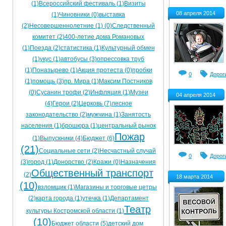
(1)
Всероссийский фестиваль (1)
Визиты
Ограничения движения транспорта на майские пр
08 апреля 2014
(1)
Чиновники (0)
выставка
(2)
Несовершеннолетние (1)
(0)
Следственный
Электронные транспортные карты
комитет (2)
400-летие дома Романовых
(1)
Поезда (2)
статистика (1)
Культурный обмен
(1)
укус (1)
автобусы (3)
опрессовка труб
(1)
Поназырево (1)
Акция протеста (0)
пробки
0
Дорог
(1)
помощь (3)
пр. Мира (1)
Максим Постников
(0)
Сусанин трофи (2)
Инфляция (1)
Музеи
04 апреля 2014
(4)
Герои (2)
Церковь (7)
лесное
законодательство (2)
мужчина (1)
Занятость
населения (1)
брошюра (1)
центральный рынок
Пожар
(1)
Выпускники (4)
Бюджет (6)
(21)
Социальные сети (2)
Несчастный случай
0
Дорог
(3)
город (1)
Донорство (2)
Кражи (0)
Назначения
Общественный транспорт
(2)
18 марта 2014
(10)
взломщик (1)
Магазины и торговые цетры
(2)
карта города (1)
утечка (1)
Департамент
Театр
культуры Костромской области (1)
(10)
Бюджет области (5)
детский дом