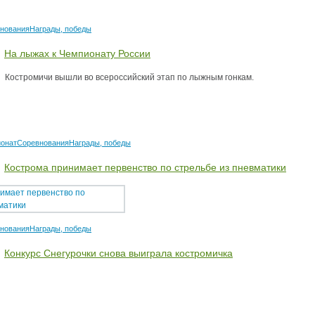
нования
Награды, победы
На лыжах к Чемпионату России
Костромичи вышли во всероссийский этап по лыжным гонкам.
онат
Соревнования
Награды, победы
Кострома принимает первенство по стрельбе из пневматики
нования
Награды, победы
Конкурс Снегурочки снова выиграла костромичка