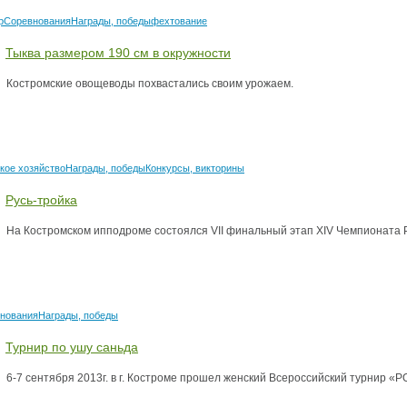
р
Соревнования
Награды, победы
фехтование
Тыква размером 190 см в окружности
Костромские овощеводы похвастались своим урожаем.
кое хозяйство
Награды, победы
Конкурсы, викторины
Русь-тройка
На Костромском ипподроме состоялся VII финальный этап ХIV Чемпионата Р
нования
Награды, победы
Турнир по ушу саньда
6-7 сентября 2013г. в г. Костроме прошел женский Всероссийский турни