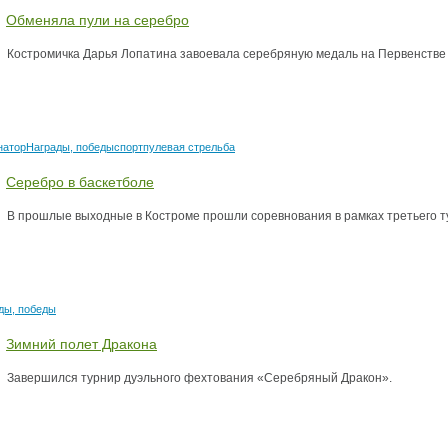
Обменяла пули на серебро
аздники 2014
Костромичка Дарья Лопатина завоевала серебряную медаль на Первенстве 
натор
Награды, победы
спорт
пулевая стрельба
Серебро в баскетболе
В прошлые выходные в Костроме прошли соревнования в рамках третьего т
ды, победы
Зимний полет Дракона
Завершился турнир дуэльного фехтования «Серебряный Дракон».