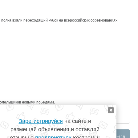
 полка взяли переходящий кубок на всероссийских соревнованиях.
болельщиков новыми победами.
Зарегистрируйся
на сайте и
размещай объявления и оставляй
отзывы о
предприятиях
Костромы!
©
TopKostroma.ru
- Кострома на одном сайте! 18+