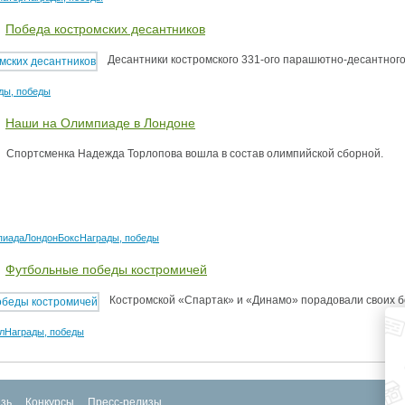
Победа костромских десантников
Десантники костромского 331-ого парашютно-десантного
ды, победы
Наши на Олимпиаде в Лондоне
Спортсменка Надежда Торлопова вошла в состав олимпийской сборной.
пиада
Лондон
Бокс
Награды, победы
Футбольные победы костромичей
Костромской «Спартак» и «Динамо» порадовали своих 
л
Награды, победы
зь
Конкурсы
Пресс-релизы