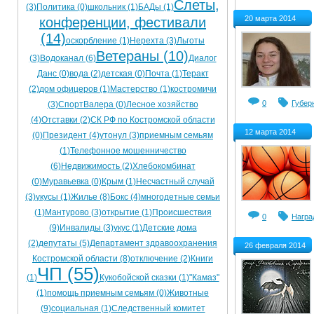
Слеты,
(3)
Политика (0)
школьник (1)
БАДы (1)
Ограничения движения транспорта на майские пр
20 марта 2014
конференции, фестивали
(14)
Электронные транспортные карты
оскорбление (1)
Нерехта (3)
Льготы
Ветераны (10)
(3)
Водоканал (6)
Диалог
Данс (0)
вода (2)
детская (0)
Почта (1)
Теракт
(2)
дом офицеров (1)
Мастерство (1)
костромичи
0
Губер
(3)
СпортВалера (0)
Лесное хозяйство
(4)
Отставки (2)
СК РФ по Костромской области
12 марта 2014
(0)
Президент (4)
утонул (3)
приемным семьям
(1)
Телефонное мошенничество
(6)
Недвижимость (2)
Хлебокомбинат
(0)
Муравьевка (0)
Крым (1)
Несчастный случай
(3)
укусы (1)
Жилье (8)
Бокс (4)
многодетные семьи
(1)
Мантурово (3)
открытие (1)
Происшествия
0
Награ
(9)
Инвалиды (3)
укус (1)
Детские дома
(2)
депутаты (5)
Департамент здравоохранения
26 февраля 2014
Костромской области (8)
отключение (2)
Книги
ЧП (55)
(1)
Кукобойской сказки (1)
"Камаз"
(1)
помощь приемным семьям (0)
Животные
(9)
социальная (1)
Следственный комитет