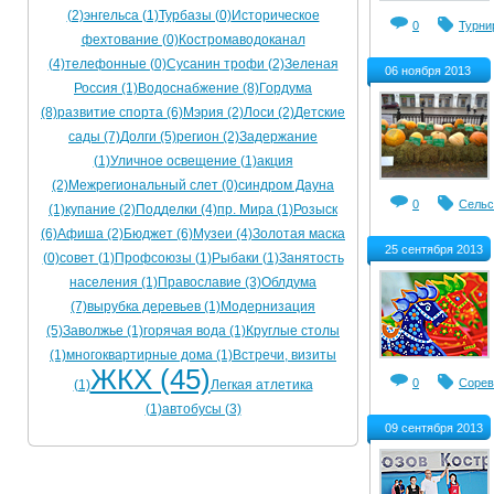
(2)
энгельса (1)
Турбазы (0)
Историческое
0
Турни
фехтование (0)
Костромаводоканал
(4)
телефонные (0)
Сусанин трофи (2)
Зеленая
06 ноября 2013
Россия (1)
Водоснабжение (8)
Гордума
(8)
развитие спорта (6)
Мэрия (2)
Лоси (2)
Детские
сады (7)
Долги (5)
регион (2)
Задержание
(1)
Уличное освещение (1)
акция
(2)
Межрегиональный слет (0)
синдром Дауна
0
Сельс
(1)
купание (2)
Подделки (4)
пр. Мира (1)
Розыск
(6)
Афиша (2)
Бюджет (6)
Музеи (4)
Золотая маска
25 сентября 2013
(0)
совет (1)
Профсоюзы (1)
Рыбаки (1)
Занятость
населения (1)
Православие (3)
Облдума
(7)
вырубка деревьев (1)
Модернизация
(5)
Заволжье (1)
горячая вода (1)
Круглые столы
(1)
многоквартирные дома (1)
Встречи, визиты
ЖКХ (45)
0
Сорев
(1)
Легкая атлетика
(1)
автобусы (3)
09 сентября 2013