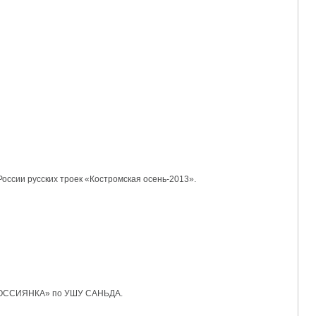
оссии русских троек «Костромская осень-2013».
р «РОССИЯНКА» по УШУ САНЬДА.