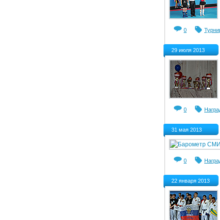
0
Турни
29 июля 2013
0
Награ
31 мая 2013
0
Награ
22 января 2013