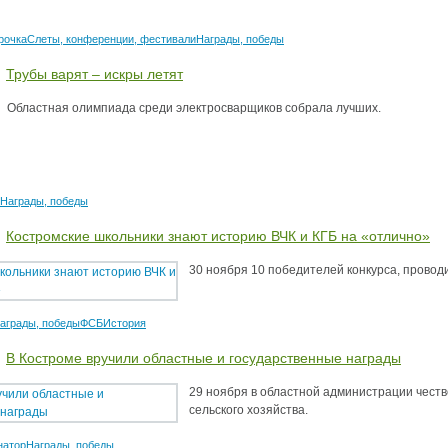
рочка
Слеты, конференции, фестивали
Награды, победы
Трубы варят – искры летят
Областная олимпиада среди электросварщиков собрала лучших.
Награды, победы
Костромские школьники знают историю ВЧК и КГБ на «отлично»
30 ноября 10 победителей конкурса, провод
аграды, победы
ФСБ
История
В Костроме вручили областные и государственные награды
29 ноября в областной администрации чест
сельского хозяйства.
натор
Награды, победы