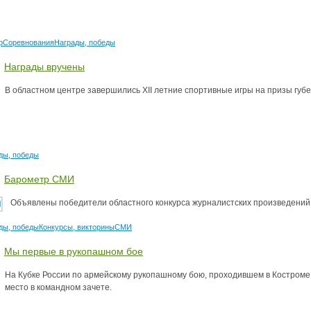
р
Соревнования
Награды, победы
Награды вручены
В областном центре завершились XII летние спортивные игры на призы губ
ды, победы
Барометр СМИ
Объявлены победители областного конкурса журналистских произведений 
ды, победы
Конкурсы, викторины
СМИ
Мы первые в рукопашном бое
На Кубке России по армейскому рукопашному бою, проходившем в Костроме 
место в командном зачете.