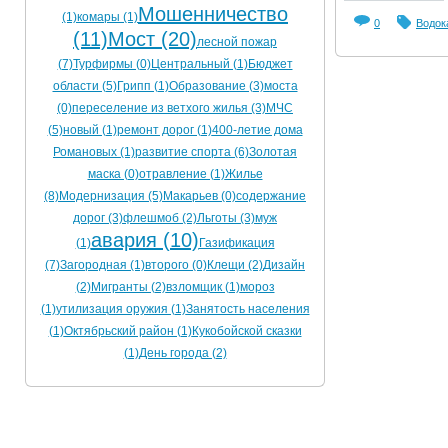
Мошенничество
(1)
комары (1)
0
Водок
(11)
Мост (20)
лесной пожар
(7)
Турфирмы (0)
Центральный (1)
Бюджет
области (5)
Грипп (1)
Образование (3)
моста
(0)
переселение из ветхого жилья (3)
МЧС
(5)
новый (1)
ремонт дорог (1)
400-летие дома
Романовых (1)
развитие спорта (6)
Золотая
маска (0)
отравление (1)
Жилье
(8)
Модернизация (5)
Макарьев (0)
содержание
дорог (3)
флешмоб (2)
Льготы (3)
муж
авария (10)
(1)
Газификация
(7)
Загородная (1)
второго (0)
Клещи (2)
Дизайн
(2)
Мигранты (2)
взломщик (1)
мороз
(1)
утилизация оружия (1)
Занятость населения
(1)
Октябрьский район (1)
Кукобойской сказки
(1)
День города (2)