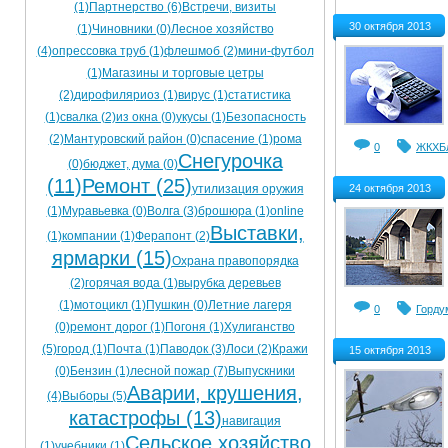
(1)
Партнерство (6)
Встречи, визиты
Ограничения движения транспорта на майские пр
30 октября 2013
(1)
Чиновники (0)
Лесное хозяйство
(4)
опрессовка труб (1)
флешмоб (2)
мини-футбол
Электронные транспортные карты
(1)
Магазины и торговые цетры
(2)
дирофиляриоз (1)
вирус (1)
статистика
(1)
свалка (2)
из окна (0)
укусы (1)
Безопасность
(2)
Мантуровский район (0)
спасение (1)
рома
0
ЖКХ
Б
Снегурочка
(0)
бюджет, дума (0)
(11)
Ремонт (25)
24 октября 2013
утилизация оружия
(1)
Муравьевка (0)
Волга (3)
брошюра (1)
online
Выставки,
(1)
компании (1)
Ферапонт (2)
ярмарки (15)
Охрана правопорядка
(2)
горячая вода (1)
вырубка деревьев
(1)
мотоцикл (1)
Пушкин (0)
Летние лагеря
0
Горду
(0)
ремонт дорог (1)
Погоня (1)
Хулиганство
(5)
город (1)
Почта (1)
Паводок (3)
Лоси (2)
Кражи
15 октября 2013
(0)
Бензин (1)
лесной пожар (7)
Выпускники
Аварии, крушения,
(4)
Выборы (5)
катастрофы (13)
навигация
Сельское хозяйство
(1)
учебники (1)