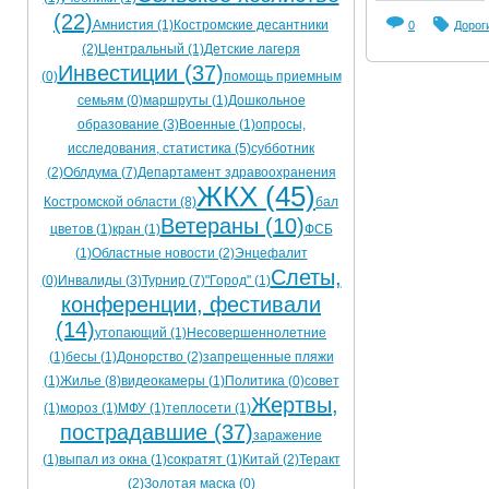
(22)
Амнистия (1)
Костромские десантники
0
Дорог
(2)
Центральный (1)
Детские лагеря
Инвестиции (37)
(0)
помощь приемным
семьям (0)
маршруты (1)
Дошкольное
образование (3)
Военные (1)
опросы,
исследования, статистика (5)
субботник
(2)
Облдума (7)
Департамент здравоохранения
ЖКХ (45)
Костромской области (8)
бал
Ветераны (10)
цветов (1)
кран (1)
ФСБ
(1)
Областные новости (2)
Энцефалит
Слеты,
(0)
Инвалиды (3)
Турнир (7)
"Город" (1)
конференции, фестивали
(14)
утопающий (1)
Несовершеннолетние
(1)
бесы (1)
Донорство (2)
запрещенные пляжи
(1)
Жилье (8)
видеокамеры (1)
Политика (0)
совет
Жертвы,
(1)
мороз (1)
МФУ (1)
теплосети (1)
пострадавшие (37)
заражение
(1)
выпал из окна (1)
сократят (1)
Китай (2)
Теракт
(2)
Золотая маска (0)