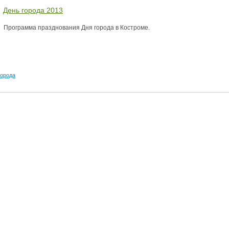
День города 2013
аздники 2014
Программа празднования Дня города в Костроме.
города