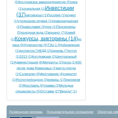
(0)
Костромское авиапредприятие (5)
цирк
Инвестиции
(1)
социальная (1)
(37)
автовокзал (1)
Пособия (1)
поджог
(1)
утилизация оружия (1)
правонарушения
(2)
Православие (3)
угон (1)
Пенсионеры
(5)
холодная вода (2)
концерт (7)
Хоккей
Конкурсы, викторины (14)
(1)
из
окна (0)
Хулиганство (5)
ТЭЦ-1 (0)
обновление
(1)
инспектор ГИБДД (2)
Церковь (7)
потоп
(1)
2013 (1)
Костромская (2)
Центральный
(1)
Администрация (6)
Мигранты (2)
гроза (1)
400-
летие дома Романовых (1)
карта города
(1)
Солигалич (0)
фехтование (4)
сократят
(1)
Роспотребнадзор (3)
комары (1)
Терроризм
(2)
Ярославль (0)
травма (2)
Молодые
специалисты (5)
Отставки (2)
"Вирадо" (1)
Размещение рекламы
Пользовательское соглашение
Обратная свя