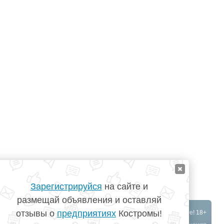
Зарегистрируйся
на сайте и
размещай объявления и оставляй
отзывы о
предприятиях
Костромы!
©
TopKostroma.ru
- Кострома на одном сайте! 18+