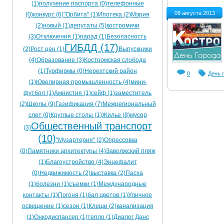
(1)
получение паспорта (0)
телефонные
Ограничения движения транспорта на майские пр
08 августа 2013
(0)
конкурс (6)
"Орбита" (1)
Ипотека (2)
Мэрия
(2)
новый (1)
депутаты (5)
костромичи
Электронные транспортные карты
(3)
Отключения (1)
парад (1)
Безопасность
ГИБДД (17)
(2)
Рост цен (1)
Выпускники
(4)
Образование (3)
Костромская слобода
(1)
Турфирмы (0)
Нерехтский район
0
День 
(1)
Ювелирная промышленность (4)
мини-
футбол (1)
Амнистия (1)
сейф (1)
заместитель
(2)
Школы (9)
Газификация (7)
Межрегиональный
слет (0)
Круглые столы (1)
Жилье (8)
мусор
Общественный транспорт
(3)
(10)
"Музартерия" (2)
Опрессовка
(0)
Памятники архитектуры (4)
Заволжский пляж
(1)
Благоустройство (4)
Энцефалит
(0)
Недвижимость (2)
выставка (2)
Пасха
(1)
болезни (1)
съемки (1)
Международные
контакты (1)
Погоня (1)
бал цветов (1)
Уличное
освещение (1)
сезон (1)
Клещи (2)
канализация
(1)
Онкодиспансер (1)
тепло (1)
Диалог Данс