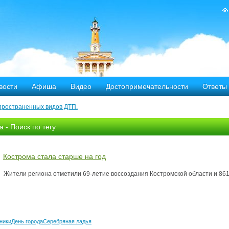
вости
Афиша
Видео
Достопримечательности
Ответы
пространенных видов ДТП.
тных дорог
а - Поиск по тегу
-летию аварии на Чернобыльской АЭС
Кострома стала старше на год
яние
Жители региона отметили 69-летие воссоздания Костромской области и 86
ехала в Кострому.
ости оштрафовано 20 человек
ники
День города
Серебряная ладья