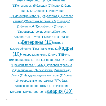
(0)
Роспотребнадзор (3)
обновление
(1)
Пенсионеры (5)
Джедаи (0)
Клещи (2)
День
Победы (2)
Следово (1)
Коррупция
(9)
Благоустройство (4)
Депутатская (1)
Сотовая
связь (1)
Областная больница (2)
"Вирадо"
(1)
флешмоб (2)
профессия (1)
мороз
(1)
производство шерсти (1)
Слюняев
(0)
Карантин (0)
угон (1)
Nissan (1)
энгельса
Ветераны (10)
(1)
Патриот
Кадры
(1)
оскорбление (1)
выпал из окна (1)
(10)
Федоровская икона (1)
укус (1)
Школы
(9)
берендеевка (1)
ПДД (1)
Герои (2)
Юнги (0)
Бал
(1)
ремонт моста (9)
МФУ (1)
пулевая стрельба
(1)
расписание (5)
Московская (1)
Александр
Лукин (1)
Международные контакты (1)
Почта
(1)
Федеральные программы (7)
Турбазы
(0)
Несовершеннолетние (1)
отключение
авария (10)
(2)
Армия (3)
Мастерство (1)