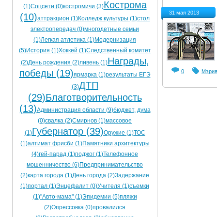
Кострома
(1)
Соцсети (0)
костромичи (3)
Ограничения движения транспорта на майские пр
31 мая 2013
(10)
аттракцион (1)
Колледж культуры (1)
стол
Электронные транспортные карты
электропередач (0)
многодетные семьи
(1)
Легкая атлетика (1)
Модернизация
(5)
История (1)
Хоккей (1)
Следственный комитет
Награды,
(2)
День рождения (2)
ливень (1)
победы (19)
0
Мэри
ярмарка (1)
результаты ЕГЭ
ДТП
(3)
(29)
Благотворительность
(13)
Администрация области (9)
бюджет, дума
(0)
свалка (2)
Смирнов (1)
массовое
Губернатор (39)
(1)
Оружие (1)
ТОС
(1)
алтимат фрисби (1)
Памятники архитектуры
(4)
гей-парад (1)
поджог (1)
Телефонное
мошенничество (6)
Предпринимательство
(2)
карта города (1)
День города (2)
Задержание
(1)
портал (1)
Энцефалит (0)
Учителя (1)
съемки
(1)
"Авто-мама" (1)
Эпидемии (5)
пляжи
(2)
Опрессовка (0)
провалился