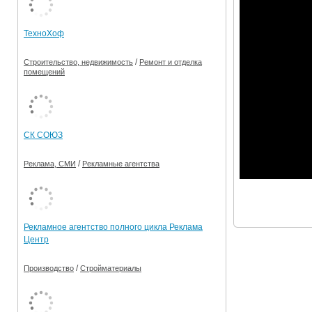
Ограничения движения транспорта на майские пр
ТехноХоф
Электронные транспортные карты
/
Строительство, недвижимость
Ремонт и отделка
помещений
СК СОЮЗ
/
Реклама, СМИ
Рекламные агентства
Рекламное агентство полного цикла Реклама
Центр
/
Производство
Стройматериалы