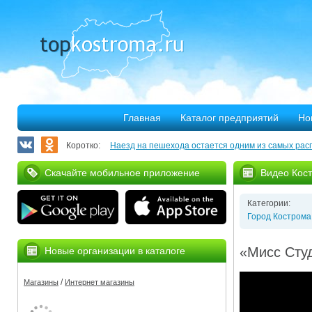
Главная
Каталог предприятий
Но
Коротко:
Наезд на пешехода остается одним из самых рас
Запланирован ремонт более 40 километров облас
Скачайте мобильное приложение
Видео Кос
В Костроме откроется выставка, посвященная 30
Категории:
375 костромских семей улучшили свое благососто
Город Кострома
Благотворительная программа «Мир без слез» при
«Мисс Студ
Новые организации в каталоге
Серьезное ДТП на Михалевском бульваре
/
Магазины
Интернет магазины
За нарушение правил противопожарной безопасн
Мировые рекорды в Костроме