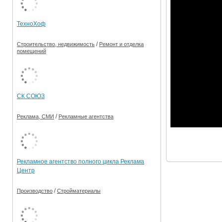
Ограничения движения транспорта на майские пр
ТехноХоф
Электронные транспортные карты
/
Строительство, недвижимость
Ремонт и отделка
помещений
СК СОЮЗ
/
Реклама, СМИ
Рекламные агентства
Рекламное агентство полного цикла Реклама
Центр
/
Производство
Стройматериалы