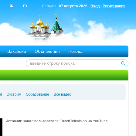
Сегодня:
07 августа 2026
Вход
|
Регистрация
Вакансии
Объявления
Погода
я
Экстрим
Образование
Все видео
Источник: канал пользователя ClutchTelevision на YouTube