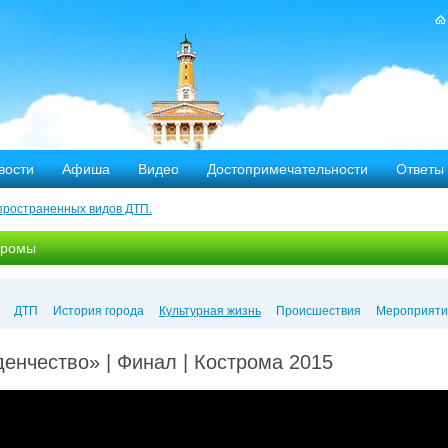
вости
Афиша
Видео
Достопримечательности
Ответы
пространенных видов ДТП.
тных дорог
тромы
-летию аварии на Чернобыльской АЭС
яние
ДТП
История города
Культурная жизнь
Происшествия
Мероприяти
ехала в Кострому.
енчество» | Финал | Кострома 2015
ости оштрафовано 20 человек