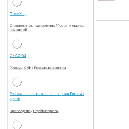
Ограничения движения транспорта на майские пр
ТехноХоф
Электронные транспортные карты
/
Строительство, недвижимость
Ремонт и отделка
помещений
СК СОЮЗ
/
Реклама, СМИ
Рекламные агентства
Рекламное агентство полного цикла Реклама
Центр
/
Производство
Стройматериалы