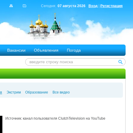
Сегодня:
07 августа 2026
Вход
|
Регистрация
Вакансии
Объявления
Погода
я
Экстрим
Образование
Все видео
Источник: канал пользователя ClutchTelevision на YouTube