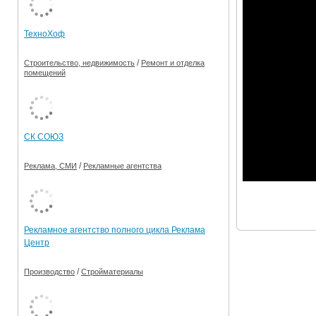
Ограничения движения транспорта на майские пр
ТехноХоф
Электронные транспортные карты
/
Строительство, недвижимость
Ремонт и отделка
помещений
СК СОЮЗ
/
Реклама, СМИ
Рекламные агентства
Рекламное агентство полного цикла Реклама
Центр
/
Производство
Стройматериалы