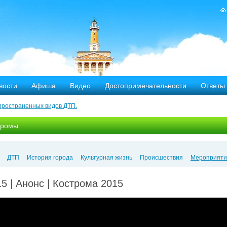
вости
Афиша
Видео
Достопримечательности
Ответы
пространенных видов ДТП.
тных дорог
тромы
-летию аварии на Чернобыльской АЭС
яние
ДТП
История города
Культурная жизнь
Происшествия
Мероприяти
ехала в Кострому.
 | Анонс | Кострома 2015
ости оштрафовано 20 человек