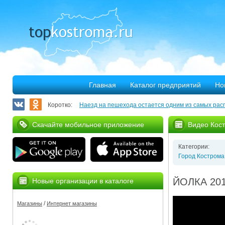
Главная
Каталог предприятий
Но
Коротко:
Наезд на пешехода остается одним из самых рас
Запланирован ремонт более 40 километров облас
Скачайте мобильное приложение
Видео Кос
В Костроме откроется выставка, посвященная 30
Категории:
375 костромских семей улучшили свое благососто
Город Кострома
Благотворительная программа «Мир без слез» при
ЙОЛКА 2015
Новые организации в каталоге
Серьезное ДТП на Михалевском бульваре
/
Магазины
Интернет магазины
За нарушение правил противопожарной безопасн
Мировые рекорды в Костроме