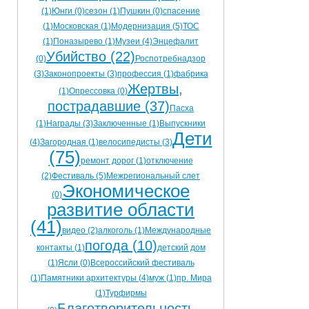
(1)
Юнги (0)
сезон (1)
Пушкин (0)
спасение
(1)
Московская (1)
Модернизация (5)
ТОС
(1)
Поназырево (1)
Музеи (4)
Энцефалит
Убийство (22)
(0)
Роспотребнадзор
(3)
Законопроекты (3)
профессия (1)
фабрика
Жертвы,
(1)
Опрессовка (0)
пострадавшие (37)
Пасха
(1)
Награды (3)
Заключенные (1)
Выпускники
Дети
(4)
Загородная (1)
велосипедисты (3)
(75)
ремонт дорог (1)
отключение
(2)
Фестиваль (5)
Межрегиональный слет
Экономическое
(0)
развитие области
(41)
видео (2)
алкоголь (1)
Международные
погода (10)
контакты (1)
детский дом
(1)
Ясли (0)
Всероссийский фестиваль
(1)
Памятники архитектуры (4)
муж (1)
пр. Мира
(1)
Турфирмы
Благотворительность