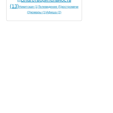
(0)
(13)
Никитская (1)
Телевидение (5)
костромичи
(3)
комары (1)
Афиша (2)