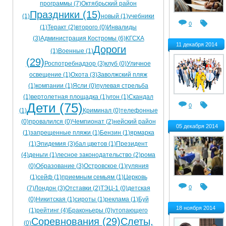
программы (7)
Октябрьский район
Ограничения движения транспорта на майские пр
Праздники (15)
(1)
новый (1)
учебники
0
(1)
Теракт (2)
второго (0)
Инвалиды
Электронные транспортные карты
(3)
Администрация Костромы (6)
КГСХА
11 декабря 2014
Дороги
(1)
Военные (1)
(29)
Роспотребнадзор (3)
клуб (0)
Уличное
освещение (1)
Охота (3)
Заволжский пляж
(1)
компании (1)
Ясли (0)
пулевая стрельба
(1)
вертолетная площадка (1)
угон (1)
Скандал
Дети (75)
0
(1)
Криминал (0)
телефонные
(0)
провалился (0)
Чемпионат (2)
нейский район
05 декабря 2014
(1)
запрещенные пляжи (1)
Бензин (1)
ярмарка
(1)
Эпидемия (3)
бал цветов (1)
Президент
(4)
деньги (1)
лесное законодательство (2)
рома
(0)
Образование (3)
Островское (1)
гуляния
(1)
сейф (1)
приемным семьям (1)
Церковь
0
(7)
Лондон (3)
Отставки (2)
ТЭЦ-1 (0)
детская
(0)
Никитская (1)
сироты (1)
реклама (1)
Буй
18 ноября 2014
(1)
рейтинг (4)
Браконьеры (0)
утопающего
Соревнования (29)
Слеты,
(0)