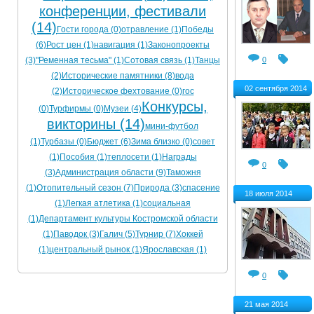
конференции, фестивали
(14)
Гости города (0)
отравление (1)
Победы
(6)
Рост цен (1)
навигация (1)
Законопроекты
0
(3)
"Ременная тесьма" (1)
Сотовая связь (1)
Танцы
(2)
Исторические памятники (8)
вода
02 сентября 2014
(2)
Историческое фехтование (0)
гос
Конкурсы,
(0)
Турфирмы (0)
Музеи (4)
викторины (14)
мини-футбол
(1)
Турбазы (0)
Бюджет (6)
Зима близко (0)
совет
(1)
Пособия (1)
теплосети (1)
Награды
0
(3)
Администрация области (9)
Таможня
(1)
Отопительный сезон (7)
Природа (3)
спасение
18 июля 2014
(1)
Легкая атлетика (1)
социальная
(1)
Департамент культуры Костромской области
(1)
Паводок (3)
Галич (5)
Турнир (7)
Хоккей
(1)
центральный рынок (1)
Ярославская (1)
0
21 мая 2014