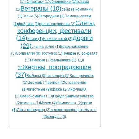
(1)
«Спартак» (1)
обновление (1)
травма
Ветераны (10)
(2)
рейд (1)
компании
(1)
Галич (5)
Загородная (1)
Помощь детям
Слеты,
(1)
фабрика (1)
правонарушения (2)
конференции, фестивали
(14)
Дороги
Книги (1)
На Никитской (2)
(29)
сны на волге (1)
Водоснабжение
(8)
Солигалич (0)
Поступок (1)
Пушкин (0)
сократят
(1)
Таможня (1)
фальшивка (1)
ПДД
Жертвы, пострадавшие
(1)
(37)
Выборы (5)
взломщик (1)
Волгореченск
(1)
Церковь (7)
регион (2)
отравление
(1)
Животные (9)
Кража (2)
Инфляция
(1)
Хлебокомбинат (0)
Предпринимательство
(2)
комары (1)
Музеи (4)
Чемпионат (2)
сроки
(1)
Сити-менеджер (3)
лесное законодательство
(2)
конкурс (6)