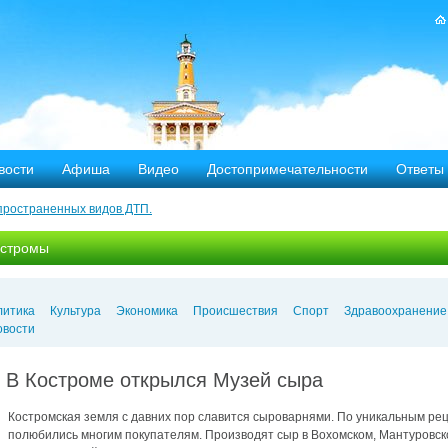
вости
Афиша
Видео
Достопримечательности
Ответы
пространенных видов ДТП.
тных дорог
остромы
-летию аварии на Чернобыльской АЭС
яние
литика
Культура
Экономика
Происшествия
Спорт
Здравоохранение
овости
ехала в Кострому.
В Костроме открылся Музей сыра
ости оштрафовано 20 человек
Костромская земля с давних пор славится сыроварнями. По уникальным рец
полюбились многим покупателям. Производят сыр в Вохомском, Мантуровско