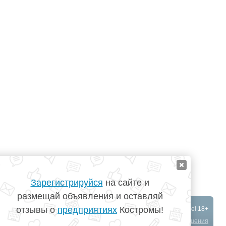
Зарегистрируйся
на сайте и
размещай объявления и оставляй
отзывы о
предприятиях
Костромы!
©
TopKostroma.ru
- Кострома на одном сайте! 18+
Создание сайта
-
АйТи Решения