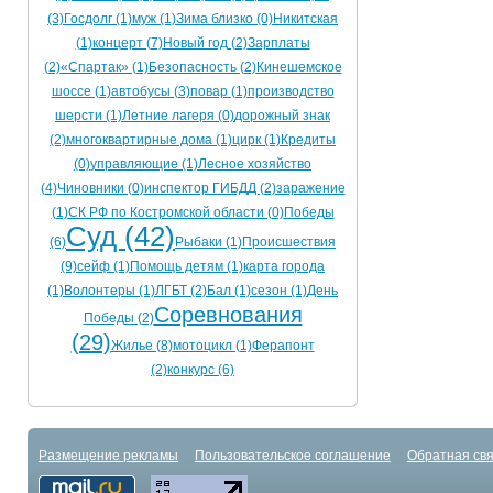
(3)
Госдолг (1)
муж (1)
Зима близко (0)
Никитская
(1)
концерт (7)
Новый год (2)
Зарплаты
(2)
«Спартак» (1)
Безопасность (2)
Кинешемское
шоссе (1)
автобусы (3)
повар (1)
производство
шерсти (1)
Летние лагеря (0)
дорожный знак
(2)
многоквартирные дома (1)
цирк (1)
Кредиты
(0)
управляющие (1)
Лесное хозяйство
(4)
Чиновники (0)
инспектор ГИБДД (2)
заражение
(1)
СК РФ по Костромской области (0)
Победы
Суд (42)
(6)
Рыбаки (1)
Происшествия
(9)
сейф (1)
Помощь детям (1)
карта города
(1)
Волонтеры (1)
ЛГБТ (2)
Бал (1)
сезон (1)
День
Соревнования
Победы (2)
(29)
Жилье (8)
мотоцикл (1)
Ферапонт
(2)
конкурс (6)
Размещение рекламы
Пользовательское соглашение
Обратная свя