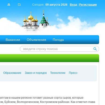
Сегодня:
09 августа 2026
Вход
|
Регистрация
Вакансии
Объявления
Погода
Образование
Закон и порядок
Технологии
Пресс-
ептам в нашем регионе готовят разные сорта сыров, которые
м, Буйском, Волгореченском, Костромском районах. Как отметил глава