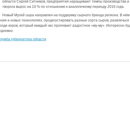
области Сергей Ситников, предприятия наращивают темпы производства и 
творога вырос на 10 % по отношению к аналогичному периоду 2016 года.
аздники 2014
Новый Музей сыра направлен на поддержку сырного бренда региона. В нём 
ния и новых технологиях, продегустировать разные сорта сыров, развлечься
оде коров, который каждый час пропевает радостное «му-му». Интересно буде
едневно.
лужба губернатора области