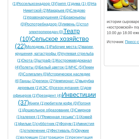
(1)
Россельхознадзор (3)
Грипп (1)
дума (1)
(0)
На
Ограничения движения транспорта на майские пр
Никитской (2)
Макарьев (0)
Следово
(1)
правонарушения (2)
Браконьеры
Электронные транспортные карты
истории сыроваре
(0)
Роспотребнадзор (3)
ливень (1)
стол
«костромской» пор
Театр
электропередач (0)
10.00 до 18.00 еж
(10)
Сельское хозяйство
Источник:
Пресс-с
(22)
Молодежь (1)
Рабочие места (2)
варии,
крушения, катастрофы (0)
пулевая стрельба
(1)
Охота (3)
штраф (1)
Костромаводоканал
(4)
Полеты (0)
Белый цветок (1)
МЧС (5)
Пекин
(0)
Солигалич (0)
Историческое наследие
(6)
Танцы (2)
регион (2)
Чемпионат (2)
вырубка
деревьев (1)
АЭС (0)
сезон купания (1)
дом
Инвестиции
офицеров (1)
Президент (4)
(37)
Книги (1)
любители кофе (0)
Погоня
(1)
Дошкольное образование (3)
Смирнов
(1)
галерея (1)
"Ременная тесьма" (1)
Хоккей
(1)
фильм (1)
субботник (2)
Форум (1)
Амнистия
(1)
отключение (2)
Фестиваль (5)
Оружие
(1)
взломщик (1)
аттракцион (1)
презентация