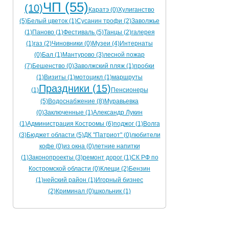
ЧП (55)
(10)
Каратэ (0)
Хулиганство
(5)
Белый цветок (1)
Сусанин трофи (2)
Заволжье
(1)
Паново (1)
Фестиваль (5)
Танцы (2)
галерея
(1)
газ (2)
Чиновники (0)
Музеи (4)
Интернаты
(0)
Бал (1)
Мантурово (3)
лесной пожар
(7)
Бешенство (0)
Заволжский пляж (1)
пробки
(1)
Визиты (1)
мотоцикл (1)
маршруты
Праздники (15)
(1)
Пенсионеры
(5)
Водоснабжение (8)
Муравьевка
(0)
Заключенные (1)
Александр Лукин
(1)
Администрация Костромы (6)
поджог (1)
Волга
(3)
Бюджет области (5)
ДК "Патриот" (0)
любители
кофе (0)
из окна (0)
летние напитки
(1)
Законопроекты (3)
ремонт дорог (1)
СК РФ по
Костромской области (0)
Клещи (2)
Бензин
(1)
нейский район (1)
Игорный бизнес
(2)
Криминал (0)
школьник (1)