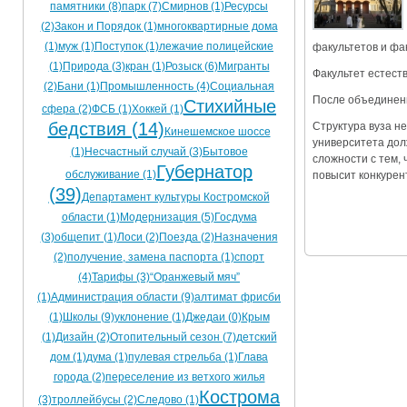
памятники (8)
парк (7)
Смирнов (1)
Ресурсы
Ограничения движения транспорта на майские пр
(2)
Закон и Порядок (1)
многоквартирные дома
(1)
муж (1)
Поступок (1)
лежачие полицейские
факультетов и фа
Электронные транспортные карты
(1)
Природа (3)
кран (1)
Розыск (6)
Мигранты
Факультет естест
(2)
Бани (1)
Промышленность (4)
Социальная
После объединени
Стихийные
сфера (2)
ФСБ (1)
Хоккей (1)
бедствия (14)
Структура вуза н
Кинешемское шоссе
университета дол
(1)
Несчастный случай (3)
Бытовое
сложности с тем,
Губернатор
обслуживание (1)
повысит конкурен
(39)
Департамент культуры Костромской
области (1)
Модернизация (5)
Госдума
(3)
общепит (1)
Лоси (2)
Поезда (2)
Назначения
(2)
получение, замена паспорта (1)
спорт
(4)
Тарифы (3)
“Оранжевый мяч”
(1)
Администрация области (9)
алтимат фрисби
(1)
Школы (9)
уклонение (1)
Джедаи (0)
Крым
(1)
Дизайн (2)
Отопительный сезон (7)
детский
дом (1)
дума (1)
пулевая стрельба (1)
Глава
города (2)
переселение из ветхого жилья
Кострома
(3)
троллейбусы (2)
Следово (1)