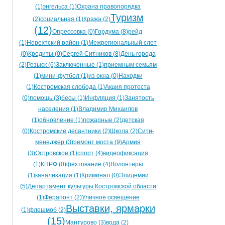
(1)
энгельса (1)
Охрана правопорядка
Туризм
(2)
социальная (1)
Кража (2)
(12)
Опрессовка (0)
Гордума (8)
рейд
(1)
Нерехтский район (1)
Межрегиональный слет
(0)
Кредиты (0)
Сергей Ситников (8)
День города
(2)
Розыск (6)
Заключенные (1)
приемным семьям
(1)
мини-футбол (1)
из окна (0)
Находки
(1)
Костромская слобода (1)
Акция протеста
(0)
помощь (3)
бесы (1)
Инфляция (1)
Занятость
населения (1)
Владимир Михаилов
(1)
обновление (1)
пожарные (2)
детская
(0)
Костромские десантники (2)
Школа (2)
Сити-
менеджер (3)
ремонт моста (9)
Армия
(3)
Островское (1)
спорт (4)
видеофиксация
(1)
КПРФ (0)
фехтование (4)
Волонтеры
(1)
канализация (1)
Криминал (0)
Эпидемии
(5)
Департамент культуры Костромской области
(1)
Ферапонт (2)
Уличное освещение
Выставки, ярмарки
(1)
флешмоб (2)
(15)
Мантурово (3)
вода (2)