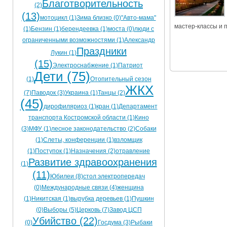
Благотворительность
(2)
Ограничения движения транспорта на майские пр
(13)
мотоцикл (1)
Зима близко (0)
"Авто-мама"
мастер-классы и 
(1)
Бензин (1)
берендеевка (1)
моста (0)
люди с
Электронные транспортные карты
ограниченными возможностями (1)
Александр
Праздники
Лукин (1)
(15)
Электроснабжение (1)
Патриот
Дети (75)
(1)
Отопительный сезон
ЖКХ
(7)
Паводок (3)
Украина (1)
Танцы (2)
(45)
дирофиляриоз (1)
кран (1)
Департамент
транспорта Костромской области (1)
Кино
(3)
МФУ (1)
лесное законодательство (2)
Собаки
(1)
Слеты, конференции (1)
взломщик
(1)
Поступок (1)
Назначения (2)
отравление
Развитие здравоохранения
(1)
(11)
Юбилеи (8)
стол электропередач
(0)
Международные связи (4)
женщина
(1)
Никитская (1)
вырубка деревьев (1)
Пушкин
(0)
Выборы (5)
Церковь (7)
Завод ЦСП
Убийство (22)
(0)
Госдума (3)
Рыбаки