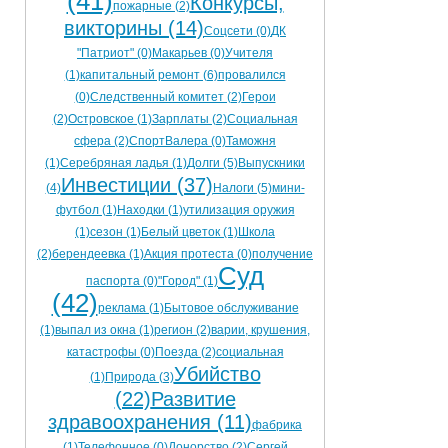
(41)
Конкурсы,
пожарные (2)
викторины (14)
Соцсети (0)
ДК
"Патриот" (0)
Макарьев (0)
Учителя
(1)
капитальный ремонт (6)
провалился
(0)
Следственный комитет (2)
Герои
(2)
Островское (1)
Зарплаты (2)
Социальная
сфера (2)
СпортВалера (0)
Таможня
(1)
Серебряная ладья (1)
Долги (5)
Выпускники
Инвестиции (37)
(4)
Налоги (5)
мини-
футбол (1)
Находки (1)
утилизация оружия
(1)
сезон (1)
Белый цветок (1)
Школа
(2)
берендеевка (1)
Акция протеста (0)
получение
Суд
паспорта (0)
"Город" (1)
(42)
реклама (1)
Бытовое обслуживание
(1)
выпал из окна (1)
регион (2)
варии, крушения,
катастрофы (0)
Поезда (2)
социальная
Убийство
(1)
Природа (3)
(22)
Развитие
здравоохранения (11)
фабрика
(1)
Телефонное (0)
Донорство (2)
Сергей