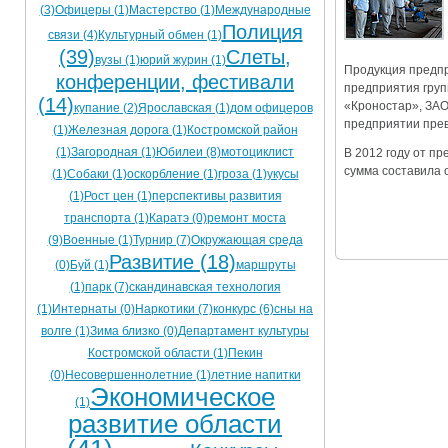
(3)
Офицеры (1)
Мастерство (1)
Международные
Ограничения движения транспорта на майские пр
Полиция
связи (4)
Культурный обмен (1)
(39)
Слеты,
Электронные транспортные карты
вузы (1)
юрий журин (1)
Продукция предпр
конференции, фестивали
предприятия гру
(14)
«Кроностар», ЗАО
купание (2)
Ярославская (1)
дом офицеров
предприятии прев
(1)
Железная дорога (1)
Костромской район
(1)
Загородная (1)
Юбилеи (8)
мотоциклист
В 2012 году от пр
сумма составила 
(1)
Собаки (1)
оскорбление (1)
гроза (1)
укусы
(1)
Рост цен (1)
перспективы развития
транспорта (1)
Каратэ (0)
ремонт моста
(9)
Военные (1)
Турнир (7)
Окружающая среда
Развитие (18)
(0)
Буй (1)
маршруты
(1)
парк (7)
скандинавская технология
(1)
Интернаты (0)
Наркотики (7)
конкурс (6)
сны на
волге (1)
Зима близко (0)
Департамент культуры
Костромской области (1)
Пекин
(0)
Несовершеннолетние (1)
летние напитки
Экономическое
(1)
развитие области