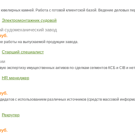
аздники 2014
ювелирных камней. Работа с готовой клиентской базой. Ведение деловых пе
Электромонтажник судовой
й судомеханический завод
руб.
 работы на выпускаемой продукции завода.
Старший специалист
сии
вую экспертизу имущественных активов по сделкам сегментов КСБ и CIB и нет
HR менеджер
руб.
ндидатов с использованием различных источников (средств массовой информац
Рекрутер
руб.