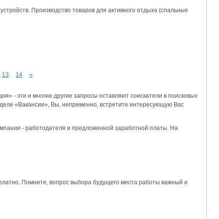
устройств. Производство товаров для активного отдыха (спальные
13
14
»
ня» - эти и многие другие запросы оставляют соискатели в поисковых
зделе «Вакансии», Вы, непременно, встретите интересующую Вас
компании - работодателя и предложенной заработной платы. На
платно. Помните, вопрос выбора будущего места работы важный и