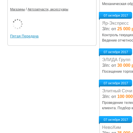
Механическая обр
/
Магазины
Автозапчасти, аксессуары
07 октября 2017
Яр-Экспресс
З/п: от
25 000 
Контроль текущих
Пятая Передача
Ведение отчетнос
07 октября 2017
ЭЛИДА Групп
З/п: от
30 000 
Посещение торговы
07 октября 2017
Элитный Сочи
З/п: от
100 000
Проведение телеф
клиента. Подбор 
07 октября 2017
НевоХим
З/п: от
35 000 