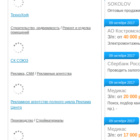
SOKOLOV
Ограничения движения транспорта на майские пр
Оптовые продажи 
ТехноХоф
Электронные транспортные карты
09 октября 2017
/
Строительство, недвижимость
Ремонт и отделка
АО Костромско
помещений
З/п: от
40 000 
Электромонтажные
09 октября 2017
СК СОЮЗ
Сбербанк Рос
Проводить залого
/
Реклама, СМИ
Рекламные агентства
09 октября 2017
Медикас
З/п: от
20 000 
Рекламное агентство полного цикла Реклама
Поиск, подбор ка
Центр
пр.). -
/
Производство
Стройматериалы
09 октября 2017
Медикас
З/п: от
17 000 