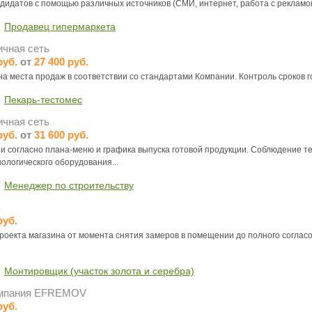
дидатов с помощью различных источников (СМИ, интернет, работа с рекламой и
Продавец гипермаркета
чная сеть
руб.
от
27 400 руб.
на места продаж в соответствии со стандартами Компании. Контроль сроков г
Пекарь-тестомес
чная сеть
руб.
от
31 600 руб.
и согласно плана-меню и графика выпуска готовой продукции. Соблюдение те
ологического оборудования...
Менеджер по строительству
я
руб.
оекта магазина от момента снятия замеров в помещении до полного согласо
Монтировщик (участок золота и серебра)
омпания EFREMOV
руб.