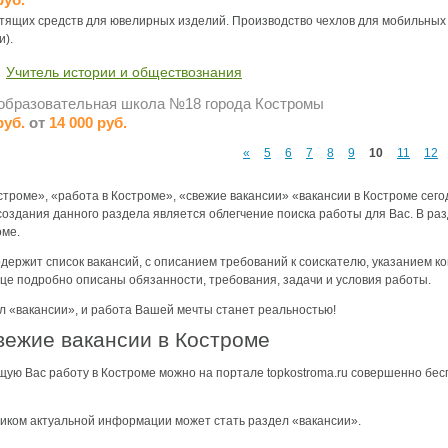
тящих средств для ювелирных изделий. Производство чехлов для мобильных 
и).
Учитель истории и обществознания
образовательная школа №18 города Костромы
руб.
от
14 000 руб.
«
5
6
7
8
9
10
11
12
строме», «работа в Костроме», «свежие вакансии» «вакансии в Костроме сегод
создания данного раздела является облегчение поиска работы для Вас. В ра
оме.
держит список вакансий, с описанием требований к соискателю, указанием 
це подробно описаны обязанности, требования, задачи и условия работы.
 «вакансии», и работа Вашей мечты станет реальностью!
вежие вакансии в Костроме
ую Вас работу в Костроме можно на портале topkostroma.ru совершенно бес
ком актуальной информации может стать раздел «вакансии».