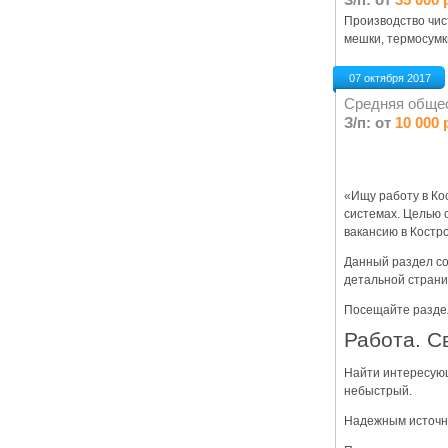
Производство чис
мешки, термосумк
07 октября 2017
Средняя обще
З/п: от
10 000 
«Ищу работу в Ко
системах. Целью 
вакансию в Костр
Данный раздел со
детальной страни
Посещайте раздел
Работа. С
Найти интересующ
небыстрый.
Надежным источни