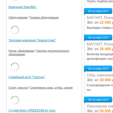
Поиск, подбор кан
Компания ЕвроМет
09 октября 2017
МАГНИТ, Розни
/
Оборудование
Газовое оборудование
З/п: от
22 600 
Выкладка товара 
09 октября 2017
Торговая компания "Комсистемс"
МАГНИТ, Розни
З/п: от
26 400 
/
Наука, образование
Центры дополнительного
Выпечка продукци
образования
дезинфекции техн
09 октября 2017
Orby, компани
Семейный клуб "Глаголь"
З/п: от
30 000 
Сопровождение пр
/
Спорт, красота
Спортивные залы, клубы, секции
на...
09 октября 2017
Ювелирная к
З/п: от
50 000 
Студия йоги «FREEDOM for you»