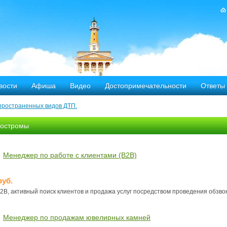
вости
Афиша
Видео
Достопримечательности
Ответы
пространенных видов ДТП.
тных дорог
Костромы
-летию аварии на Чернобыльской АЭС
Менеджер по работе с клиентами (B2B)
яние
ехала в Кострому.
руб.
2В, активный поиск клиентов и продажа услуг посредством проведения обзво
ости оштрафовано 20 человек
Менеджер по продажам ювелирных камней