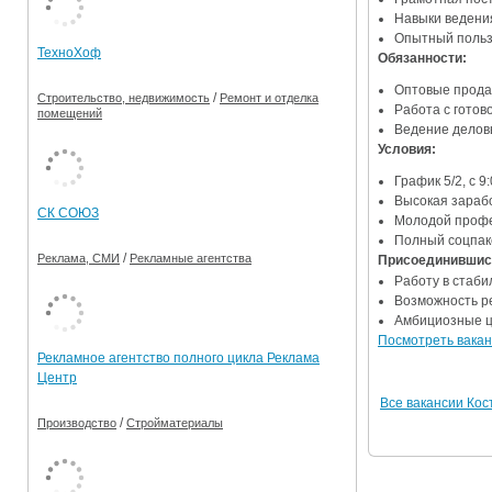
Навыки ведени
Ограничения движения транспорта на майские пр
Опытный польз
ТехноХоф
Обязанности:
Электронные транспортные карты
Оптовые прода
/
Строительство, недвижимость
Ремонт и отделка
Работа с готов
помещений
Ведение делов
Условия:
График 5/2, с 9
Высокая зараб
СК СОЮЗ
Молодой профе
Полный соцпак
/
Реклама, СМИ
Рекламные агентства
Присоединившись
Работу в стаб
Возможность р
Амбициозные ц
Посмотреть вакан
Рекламное агентство полного цикла Реклама
Центр
Все вакансии Ко
/
Производство
Стройматериалы