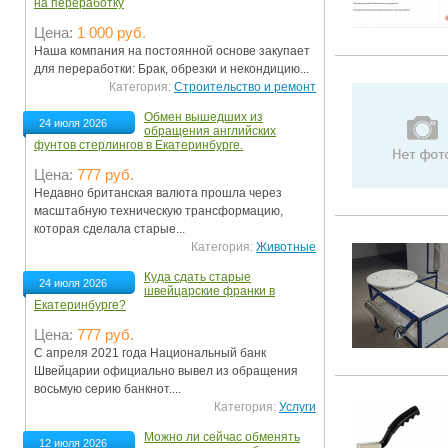
на переработку
Цена:
1 000 руб.
Наша компания на постоянной основе закупает
для переработки: Брак, обрезки и некондицию...
Категория:
Строительство и ремонт
Обмен вышедших из
24 июля 2026
обращения английских
фунтов стерлингов в Екатеринбурге.
Цена:
777 руб.
Недавно британская валюта прошла через
масштабную техническую трансформацию,
которая сделала старые...
Категория:
Животные
Куда сдать старые
24 июля 2026
швейцарские франки в
Екатеринбурге?
Цена:
777 руб.
С апреля 2021 года Национальный банк
Швейцарии официально вывел из обращения
восьмую серию банкнот....
Категория:
Услуги
Можно ли сейчас обменять
12 июля 2026