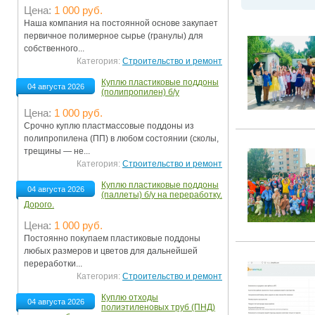
Цена:
1 000 руб.
Ограничения движения транспорта на майские пр
Наша компания на постоянной основе закупает
первичное полимерное сырье (гранулы) для
Электронные транспортные карты
собственного...
Категория:
Строительство и ремонт
Куплю пластиковые поддоны
04 августа 2026
(полипропилен) б/у
Цена:
1 000 руб.
Срочно куплю пластмассовые поддоны из
полипропилена (ПП) в любом состоянии (сколы,
трещины — не...
Категория:
Строительство и ремонт
Куплю пластиковые поддоны
04 августа 2026
(паллеты) б/у на переработку.
Дорого.
Цена:
1 000 руб.
Постоянно покупаем пластиковые поддоны
любых размеров и цветов для дальнейшей
переработки...
Категория:
Строительство и ремонт
Куплю отходы
04 августа 2026
полиэтиленовых труб (ПНД)