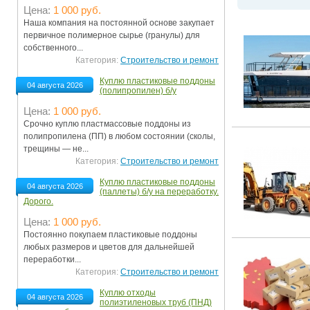
Цена:
1 000 руб.
Ограничения движения транспорта на майские пр
Наша компания на постоянной основе закупает
первичное полимерное сырье (гранулы) для
Электронные транспортные карты
собственного...
Категория:
Строительство и ремонт
Куплю пластиковые поддоны
04 августа 2026
(полипропилен) б/у
Цена:
1 000 руб.
Срочно куплю пластмассовые поддоны из
полипропилена (ПП) в любом состоянии (сколы,
трещины — не...
Категория:
Строительство и ремонт
Куплю пластиковые поддоны
04 августа 2026
(паллеты) б/у на переработку.
Дорого.
Цена:
1 000 руб.
Постоянно покупаем пластиковые поддоны
любых размеров и цветов для дальнейшей
переработки...
Категория:
Строительство и ремонт
Куплю отходы
04 августа 2026
полиэтиленовых труб (ПНД)