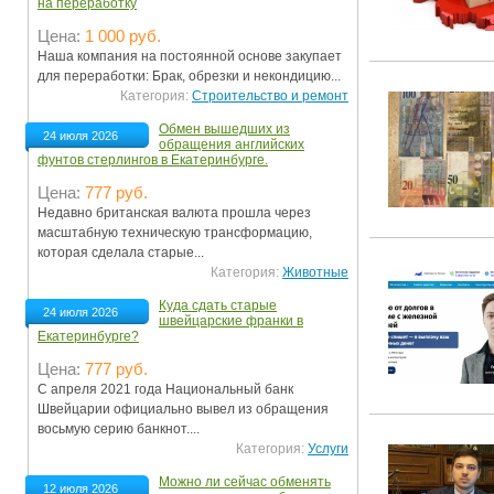
на переработку
Цена:
1 000 руб.
Наша компания на постоянной основе закупает
для переработки: Брак, обрезки и некондицию...
Категория:
Строительство и ремонт
Обмен вышедших из
24 июля 2026
обращения английских
фунтов стерлингов в Екатеринбурге.
Цена:
777 руб.
Недавно британская валюта прошла через
масштабную техническую трансформацию,
которая сделала старые...
Категория:
Животные
Куда сдать старые
24 июля 2026
швейцарские франки в
Екатеринбурге?
Цена:
777 руб.
С апреля 2021 года Национальный банк
Швейцарии официально вывел из обращения
восьмую серию банкнот....
Категория:
Услуги
Можно ли сейчас обменять
12 июля 2026