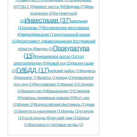
(1)
Завод ЦСП (0)
Кладбище (1)
телефонные
(0)
ТЭЦ-1 (0)
ремонт моста (9)
Облдума (7)
День
рождения (2)
На Никитской
Инвестиции (37)
(2)
школьник
(1)
Церковь (7)
Историческое фехтование
(0)
видеофиксация (1)
центральный рынок
(1)
Департамент здравоохранения Костромской
Прокуратура
области (8)
видео (2)
(15)
Кинешемское шоссе (1)
стол
электропередач (0)
Новый год (2)
презентация
ГИБДД (17)
(3)
нейский район (1)
Кредиты
(0)
концерт (7)
Визиты (1)
парад (1)
провалился
под лед (1)
Ярославская (1)
фильм (1)
Следово
(1)
Бешенство (0)
Вакцинация (2)
Слюняев
(0)
помощь приемным семьям (0)
Рост цен
(1)
Мэрия (2)
Всероссийский фестиваль (1)
дума
(1)
Занятость населения (1)
фонды (1)
утонули
(1)
Гости города (0)
детский дом (1)
Шарья
(1)
Магазины и торговые цетры (2)