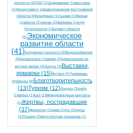
протеста (0)
ПДД (1)
Задержание (1)
массовое
(1)
Департамент здравоохранения Костромской
области (8)
Кладбище (1)
съемки (1)
фильм
(1)
Школа (2)
свалка (2)
фабрика (1)
клуб
(0)
теплосети (1)
Бюджет области
Экономическое
(5)
развитие области
(41)
получение паспорта (0)
Водоснабжение
(8)
Архангельск (1)
акция (2)
переселение из
Выставки,
ветхого жилья (3)
Льготы (3)
ярмарки (15)
Футбол (5)
Турфирмы
Благотворительность
(0)
Школы (9)
(13)
Туризм (12)
Лондон (3)
рейд
(1)
мороз (1)
Бал (1)
Международные контакты
Жертвы, пострадавшие
(1)
(37)
Ферапонт (2)
цирк (1)
гос (0)
укусы
(1)
Пушкин (0)
вертолетная площадка (1)