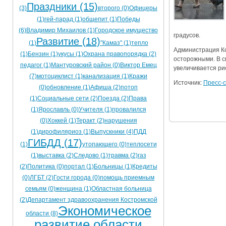
Праздники (15)
(3)
второго (0)
Офицеры
Ограничения движения транспорта на майские пр
(1)
гей-парад (1)
общепит (1)
Победы
Электронные транспортные карты
(6)
Владимир Михаилов (1)
Городское имущество
градусов.
Развитие (18)
(1)
"Камаз" (1)
тепло
Администрация Ко
(1)
Бензин (1)
укусы (1)
Охрана правопорядка (2)
осторожными. В с
педагог (1)
Мантуровский район (0)
Виктор Емец
увеличивается ри
(7)
мотоциклист (1)
канализация (1)
Кражи
Источник:
Пресс-с
(0)
обновление (1)
Афиша (2)
потоп
(1)
Социальные сети (2)
Поезда (2)
Права
(1)
Ярославль (0)
Учителя (1)
провалился
(0)
Хоккей (1)
Теракт (2)
нарушения
(1)
дирофиляриоз (1)
Выпускники (4)
ПДД
ГИБДД (17)
(1)
утопающего (0)
теплосети
(1)
выставка (2)
Следово (1)
травма (2)
газ
(2)
Политика (0)
портал (1)
Больницы (1)
Кредиты
(0)
ЛГБТ (2)
Гости города (0)
помощь приемным
семьям (0)
женщина (1)
Областная больница
(2)
Департамент здравоохранения Костромской
Экономическое
области (8)
развитие области