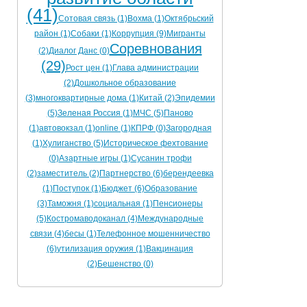
(41)
Сотовая связь (1)
Вохма (1)
Октябрьский
район (1)
Собаки (1)
Коррупция (9)
Мигранты
Соревнования
(2)
Диалог Данс (0)
(29)
Рост цен (1)
Глава администрации
(2)
Дошкольное образование
(3)
многоквартирные дома (1)
Китай (2)
Эпидемии
(5)
Зеленая Россия (1)
МЧС (5)
Паново
(1)
автовокзал (1)
online (1)
КПРФ (0)
Загородная
(1)
Хулиганство (5)
Историческое фехтование
(0)
Азартные игры (1)
Сусанин трофи
(2)
заместитель (2)
Партнерство (6)
берендеевка
(1)
Поступок (1)
Бюджет (6)
Образование
(3)
Таможня (1)
социальная (1)
Пенсионеры
(5)
Костромаводоканал (4)
Международные
связи (4)
бесы (1)
Телефонное мошенничество
(6)
утилизация оружия (1)
Вакцинация
(2)
Бешенство (0)