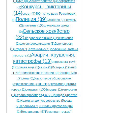
(1)
клуб (0)
Благоустройство (4)
Костромская
Конкурсы, викторины
(2)
(14)
спорт (4)
400-летие дома Романовых
Полиция (39)
(1)
Слюняев (0)
Ресурсы
(2)
спасение (1)
Окружающая среда
Сельское хозяйство
(0)
(22)
Федоровская икона (1)
Чемпионат
(2)
фотовидеофиксация (1)
Депутатская
(1)
штраф (1)
Архангельск (1)
получение, замена
Аварии, крушения,
паспорта (1)
катастрофы (13)
опрессовка труб
(1)
горячая вода (1)
сезон (1)
История (1)
сейф
(1)
Историческое фехтование (0)
Виктор Емец
(7)
рома (0)
Дошкольное образование
(3)
фехтование (4)
КПРФ (0)
мужчина (1)
карта
города (1)
сократят (1)
Офицеры (1)
теплосети
(1)
Охрана правопорядка (2)
Природа (3)
потоп
(1)
Кражи, хищения, воровство (5)
вода
(2)
Терешкова (1)
Юбилеи (8)
утопающий
(1)
Телевидение (5)
"Ременная тесьма"