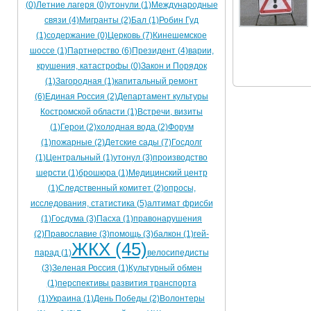
(0)
Летние лагеря (0)
утонули (1)
Международные
Ограничения движения транспорта на майские пр
связи (4)
Мигранты (2)
Бал (1)
Робин Гуд
(1)
содержание (0)
Церковь (7)
Кинешемское
Электронные транспортные карты
шоссе (1)
Партнерство (6)
Президент (4)
варии,
крушения, катастрофы (0)
Закон и Порядок
(1)
Загородная (1)
капитальный ремонт
(6)
Единая Россия (2)
Департамент культуры
Костромской области (1)
Встречи, визиты
(1)
Герои (2)
холодная вода (2)
Форум
(1)
пожарные (2)
Детские сады (7)
Госдолг
(1)
Центральный (1)
утонул (3)
производство
шерсти (1)
брошюра (1)
Медицинский центр
(1)
Следственный комитет (2)
опросы,
исследования, статистика (5)
алтимат фрисби
(1)
Госдума (3)
Пасха (1)
правонарушения
(2)
Православие (3)
помощь (3)
балкон (1)
гей-
ЖКХ (45)
парад (1)
велосипедисты
(3)
Зеленая Россия (1)
Культурный обмен
(1)
перспективы развития транспорта
(1)
Украина (1)
День Победы (2)
Волонтеры