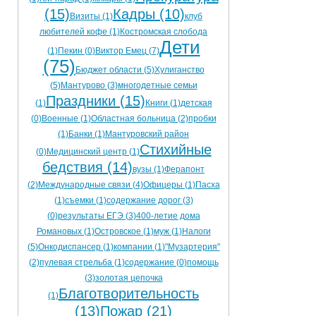
(15)
Кадры (10)
Визиты (1)
клуб
любителей кофе (1)
Костромская слобода
Дети
(1)
Пекин (0)
Виктор Емец (7)
(75)
Бюджет области (5)
Хулиганство
(5)
Мантурово (3)
многодетные семьи
Праздники (15)
(1)
Книги (1)
детская
(0)
Военные (1)
Областная больница (2)
пробки
(1)
Банки (1)
Мантуровский район
Стихийные
(0)
Медицинский центр (1)
бедствия (14)
вузы (1)
Ферапонт
(2)
Международные связи (4)
Офицеры (1)
Пасха
(1)
съемки (1)
содержание дорог (3)
(0)
результаты ЕГЭ (3)
400-летие дома
Романовых (1)
Островское (1)
муж (1)
Налоги
(5)
Онкодиспансер (1)
компании (1)
"Музартерия"
(2)
пулевая стрельба (1)
содержание (0)
помощь
(3)
золотая цепочка
Благотворительность
(1)
(13)
Пожар (21)