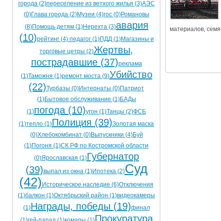
города (2)
переселение из ветхого жилья (3)
АЭС
Ограничения движения транспорта на майские пр
(0)
Глава города (2)
Музеи (4)
гос (0)
Романовы
авария
(8)
Помощь детям (1)
Нерехта (3)
Электронные транспортные карты
материалов, семя
(10)
рейтинг (4)
педагог (1)
ПДД (1)
Магазины и
Жертвы,
торговые цетры (2)
пострадавшие (37)
реклама
Убийство
(1)
Таможня (1)
ремонт моста (9)
(22)
Турбазы (0)
Интернаты (0)
Патриот
(1)
Бытовое обслуживание (1)
БАДы
погода (10)
(1)
угон (1)
Танцы (2)
ФСБ
Полиция (39)
(1)
тепло (1)
Золотая маска
(0)
Хлебокомбинат (0)
Выпускники (4)
Буй
(1)
Погоня (1)
СК РФ по Костромской области
Губернатор
(0)
Ярославская (1)
Суд
(39)
выпал из окна (1)
Ипотека (2)
(42)
Историческое наследие (6)
Отключения
(1)
балкон (1)
Октябрьский район (1)
видеокамеры
Награды, победы (19)
(1)
финал
Прокуратура
(1)
гей-парад (1)
комары (1)