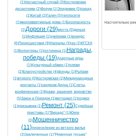
(1)
Несчастный случай (3)
Костромские
Ограничения движения транспорта на майские пр
десантники (2)
Форум (1)
Эпидемии (5)
парад
(1)
Китай (2)
Галич (5)
теплосети
Электронные транспортные карты
(1)
многоквартирные дома (1)
Безопасность
Настоятельно рек
Дороги (29)
(2)
моста (0)
деньги
(1)
Инфляция (1)
учебники (1)
конкурс
(6)
Происшествия (9)
Награды (3)
газ (2)
КГСХА
Награды,
(1)
Волонтеры (1)
гостиница (1)
победы (19)
Азартные игры
(1)
Культурный обмен (1)
пляжи
(2)
Благоустройство (4)
фонды (1)
Рыбаки
(1)
второго (0)
Костромская (2)
Международные
контакты (1)
синдром Дауна (1)
Слеты,
конференции (1)
Кражи, хищения, воровство
(5)
Закон и Порядок (1)
мотоцикл (1)
поджог
Ремонт (25)
(1)
призывник (1)
Судебные
приставы (1)
"Вирадо" (1)
Юнги
Мошенничество
(0)
(11)
переселение из ветхого жилья
(3)
Заключенные (1)
"Ременная тесьма"