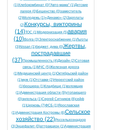
(1)
Хлебокомбинат (0)
"Авто-мама" (1)
Детские
лагеря (0)
Бешенство (0)
заместитель
(2)
Молодежь (1)
«Динамо» (2)
Зарплаты
Конкурсы, викторины
(2)
(14)
авария
ТОС (1)
Модернизация (5)
(10)
Волга (3)
Электроснабжение (1)
Льготы
Жертвы,
(3)
Nissan (1)
бюджет, дума (0)
пострадавшие
(37)
Промышленность (4)
Дизайн (2)
Сотовая
связь (1)
МЧС (5)
Железная дорога
(1)
Медицинский центр (1)
Октябрьский район
(1)
муж (1)
Отставки (2)
Нерехтский район
(1)
брошюра (1)
Кладбище (1)
взломщик
(1)
Администрация области (9)
утопающего
(0)
энгельса (1)
Сергей Ситников (8)
сейф
(1)
Церковь (7)
ФСБ (1)
Ярославская
Сельское
(1)
Администрация Костромы (6)
хозяйство (22)
Россельхознадзор
(3)
Энцефалит (0)
аттракцион (1)
Администрация