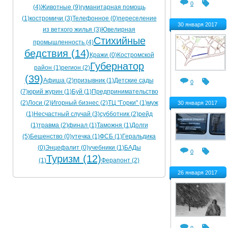
0
(4)
Животные (9)
гуманитарная помощь
(1)
костромичи (3)
Телефонное (0)
переселение
30 января 2017
из ветхого жилья (3)
Ювелирная
Стихийные
промышленность (4)
бедствия (14)
Кражи (0)
Костромской
Губернатор
район (1)
регион (2)
(39)
Афиша (2)
призывник (1)
Детские сады
0
(7)
юрий журин (1)
Буй (1)
Предпринимательство
(2)
Лоси (2)
Игорный бизнес (2)
ТЦ "Горки" (1)
муж
30 января 2017
(1)
Несчастный случай (3)
субботник (2)
рейд
(1)
травма (2)
финал (1)
Таможня (1)
Долги
(5)
Бешенство (0)
утечка (1)
ФСБ (1)
Геральдика
(0)
Энцефалит (0)
учебники (1)
БАДы
0
Туризм (12)
(1)
Ферапонт (2)
26 января 2017