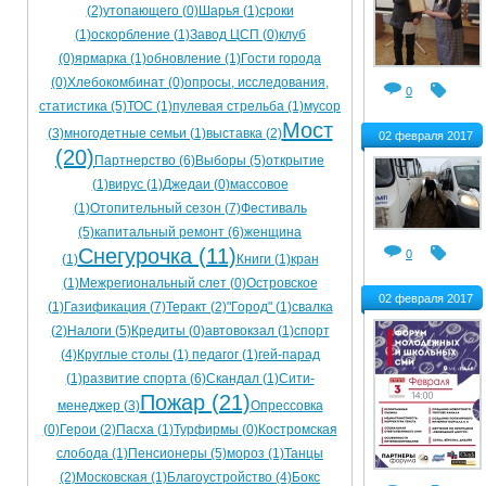
(2)
утопающего (0)
Шарья (1)
сроки
Ограничения движения транспорта на майские пр
(1)
оскорбление (1)
Завод ЦСП (0)
клуб
(0)
ярмарка (1)
обновление (1)
Гости города
Электронные транспортные карты
(0)
Хлебокомбинат (0)
опросы, исследования,
0
статистика (5)
ТОС (1)
пулевая стрельба (1)
мусор
Мост
(3)
многодетные семьи (1)
выставка (2)
02 февраля 2017
(20)
Партнерство (6)
Выборы (5)
открытие
(1)
вирус (1)
Джедаи (0)
массовое
(1)
Отопительный сезон (7)
Фестиваль
(5)
капитальный ремонт (6)
женщина
Снегурочка (11)
0
(1)
Книги (1)
кран
(1)
Межрегиональный слет (0)
Островское
02 февраля 2017
(1)
Газификация (7)
Теракт (2)
"Город" (1)
свалка
(2)
Налоги (5)
Кредиты (0)
автовокзал (1)
спорт
(4)
Круглые столы (1)
педагог (1)
гей-парад
(1)
развитие спорта (6)
Скандал (1)
Сити-
Пожар (21)
менеджер (3)
Опрессовка
(0)
Герои (2)
Пасха (1)
Турфирмы (0)
Костромская
слобода (1)
Пенсионеры (5)
мороз (1)
Танцы
(2)
Московская (1)
Благоустройство (4)
Бокс