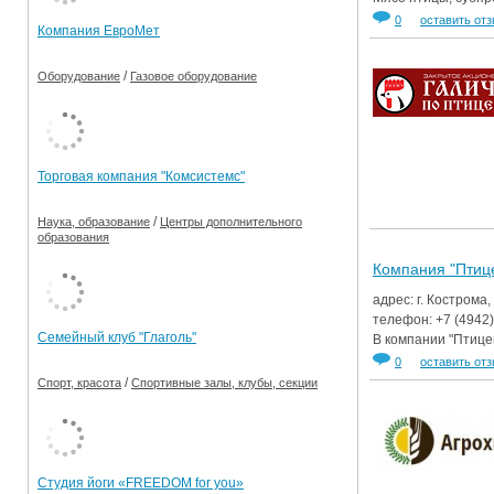
0
оставить от
Компания ЕвроМет
/
Оборудование
Газовое оборудование
Торговая компания "Комсистемс"
/
Наука, образование
Центры дополнительного
образования
Компания "Птиц
адрес: г. Кострома,
телефон:
+7 (4942
Семейный клуб "Глаголь"
В компании "Птице
0
оставить от
/
Спорт, красота
Спортивные залы, клубы, секции
Студия йоги «FREEDOM for you»