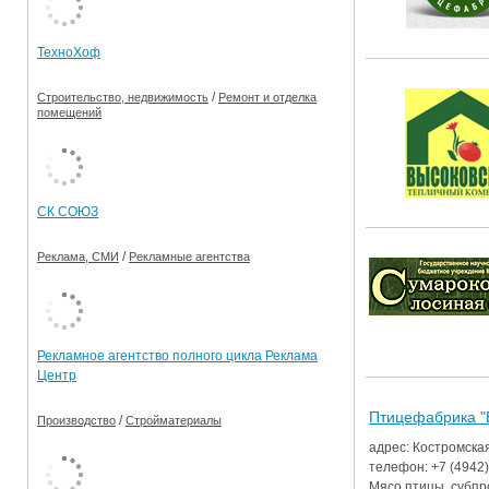
Ограничения движения транспорта на майские пр
ТехноХоф
Электронные транспортные карты
/
Строительство, недвижимость
Ремонт и отделка
помещений
СК СОЮЗ
/
Реклама, СМИ
Рекламные агентства
Рекламное агентство полного цикла Реклама
Центр
Птицефабрика "
/
Производство
Стройматериалы
адрес: Костромская
телефон:
+7 (4942
Мясо птицы, субпр