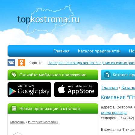
Главная
Каталог предприятий
Но
Коротко:
Наезд на пешехода остается одним из самых рас
Запланирован ремонт более 40 километров облас
Скачайте мобильное приложение
Каталог пр
В Костроме откроется выставка, посвященная 30
Главная
/
Катало
375 костромских семей улучшили свое благососто
Компания "П
Благотворительная программа «Мир без слез» при
адрес:
г. Кострома,
Новые организации в каталоге
Серьезное ДТП на Михалевском бульваре
схема проезда
телефон:
+7 (4942)
/
Магазины
Интернет магазины
За нарушение правил противопожарной безопасн
В компании "Птицеп
Мировые рекорды в Костроме