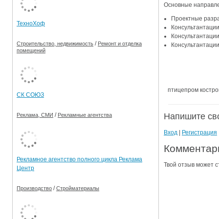
Основные направле
Ограничения движения транспорта на майские пр
Проектные разра
ТехноХоф
Консультантации
Электронные транспортные карты
Консультантации
/
Строительство, недвижимость
Ремонт и отделка
Консультантации
помещений
птицепром костро
СК СОЮЗ
Напишите св
/
Реклама, СМИ
Рекламные агентства
Вход
|
Регистрация
Комментари
Рекламное агентство полного цикла Реклама
Твой отзыв может с
Центр
/
Производство
Стройматериалы