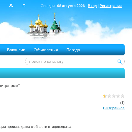
Сегодня:
08 августа 2026
Вход
|
Регистрация
Вакансии
Объявления
Погода
тицепром"
(1)
В избранное
ции производства в области птицеводства.