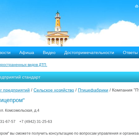
вости
Афиша
Видео
Достопримечательности
Ответы
пространенных видов ДТП.
тных дорог
едприятий стандарт
-летию аварии на Чернобыльской АЭС
г предприятий
/
Сельское хозяйство
/
Птицефабрики
/ Компания "П
яние
тицепром"
ехала в Кострому.
 ул. Комсомольская, д.4
31-67-57
+7 (4942)
31-25-63
ости оштрафовано 20 человек
ром" вы сможете получить консультацию по вопросам управления и организа