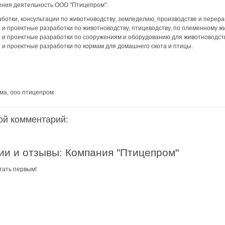
ния деятельность ООО "Птицепром":
аздники 2014
ботки, консультации по животноводству, земледелию, производстве и перера
 и проектные разработки по животноводству, птицеводству, по племенному ж
 и проектные разработки по сооружениям и оборудованию для животноводств
 и проектные разработки по кормам для домашнего скота и птицы.
ма, ооо птицепром
ой комментарий:
и и отзывы: Компания "Птицепром"
тать первым!