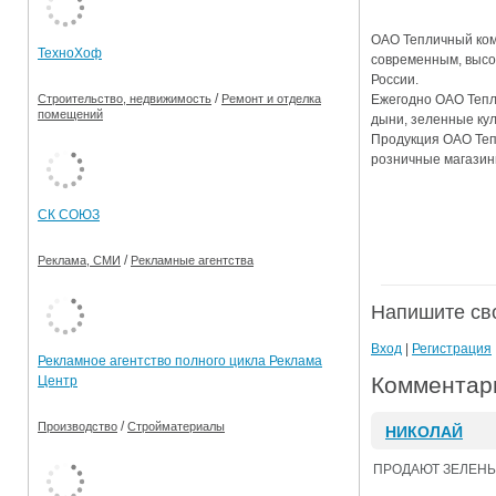
Ограничения движения транспорта на майские пр
ОАО Тепличный комб
ТехноХоф
современным, высо
Электронные транспортные карты
России.
/
Ежегодно ОАО Тепли
Строительство, недвижимость
Ремонт и отделка
помещений
дыни, зеленные ку
Продукция ОАО Теп
розничные магазин
СК СОЮЗ
/
Реклама, СМИ
Рекламные агентства
Напишите св
Вход
|
Регистрация
Рекламное агентство полного цикла Реклама
Комментари
Центр
/
Производство
Стройматериалы
НИКОЛАЙ
ПРОДАЮТ ЗЕЛЕНЫ