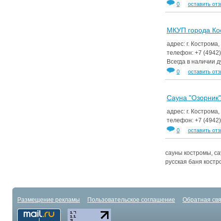
0
оставить от
МКУП города Ко
адрес: г. Кострома,
телефон:
+7 (4942
Всегда в наличии 
0
оставить от
Сауна "Озорник"
адрес: г. Кострома,
телефон:
+7 (4942
0
оставить от
сауны костромы, са
русская баня костр
Размещение рекламы
Пользовательское соглашение
Обратная свя