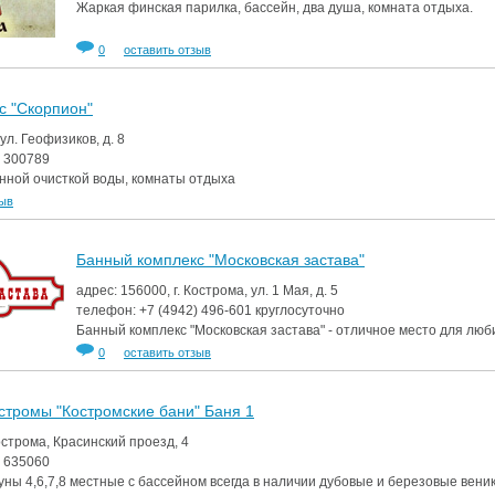
Жаркая финская парилка, бассейн, два душа, комната отдыха.
0
оставить отзыв
с "Скорпион"
 ул. Геофизиков, д. 8
)
300789
нной очисткой воды, комнаты отдыха
зыв
Банный комплекс "Московская застава"
адрес: 156000, г. Кострома, ул. 1 Мая, д. 5
телефон:
+7 (4942)
496-601
круглосуточно
Банный комплекс "Московская застава" - отличное место для люб
0
оставить отзыв
стромы "Костромские бани" Баня 1
Кострома, Красинский проезд, 4
)
635060
уны 4,6,7,8 местные с бассейном всегда в наличии дубовые и березовые вени