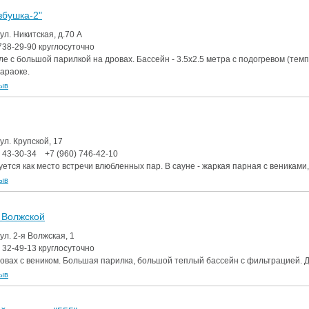
збушка-2"
аздники 2014
 ул. Никитская, д.70 А
738-29-90
круглосуточно
ле с большой парилкой на дровах. Бассейн - 3.5х2.5 метра с подогревом (те
караоке.
зыв
 ул. Крупской, 17
)
43-30-34
+7 (960)
746-42-10
тся как место встречи влюбленных пар. В сауне - жаркая парная с вениками,
зыв
 Волжской
 ул. 2-я Волжская, 1
)
32-49-13
круглосуточно
ровах с веником. Большая парилка, большой теплый бассейн с фильтрацией. Д
зыв