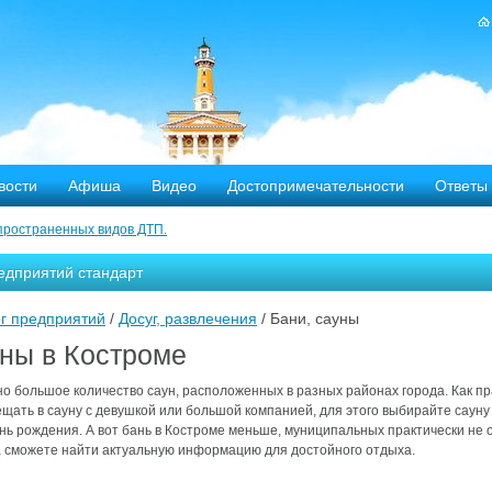
вости
Афиша
Видео
Достопримечательности
Ответы
пространенных видов ДТП.
тных дорог
едприятий стандарт
-летию аварии на Чернобыльской АЭС
г предприятий
/
Досуг, развлечения
/ Бани, сауны
яние
уны в Костроме
ехала в Кострому.
о большое количество саун, расположенных в разных районах города. Как п
щать в сауну с девушкой или большой компанией, для этого выбирайте сауну
нь рождения. А вот бань в Костроме меньше, муниципальных практически не о
ости оштрафовано 20 человек
а сможете найти актуальную информацию для достойного отдыха.