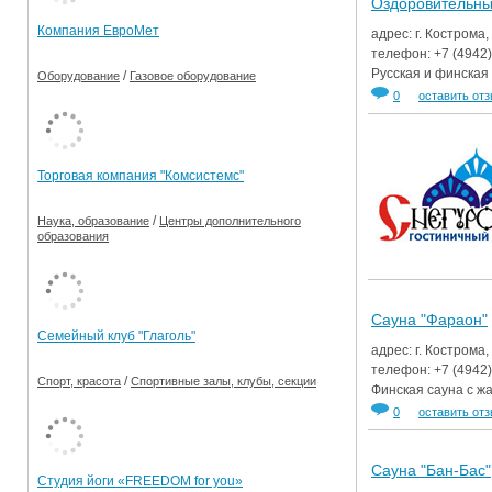
Оздоровительны
Компания ЕвроМет
адрес: г. Кострома
телефон:
+7 (4942
Русская и финская
/
Оборудование
Газовое оборудование
0
оставить от
Торговая компания "Комсистемс"
/
Наука, образование
Центры дополнительного
образования
Сауна "Фараон"
Семейный клуб "Глаголь"
адрес: г. Кострома,
телефон:
+7 (4942
/
Спорт, красота
Спортивные залы, клубы, секции
Финская сауна с ж
0
оставить от
Сауна "Бан-Бас"
Студия йоги «FREEDOM for you»