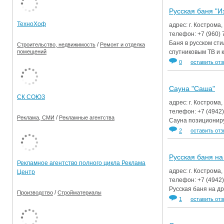
Русская баня "И
Ограничения движения транспорта на майские пр
ТехноХоф
адрес: г. Кострома,
Электронные транспортные карты
телефон:
+7 (960)
Баня в русском сти
/
Строительство, недвижимость
Ремонт и отделка
спутниковым ТВ и 
помещений
0
оставить от
Сауна "Саша"
СК СОЮЗ
адрес: г. Кострома,
телефон:
+7 (4942
/
Реклама, СМИ
Рекламные агентства
Сауна позиционируе
2
оставить от
Русская баня на
Рекламное агентство полного цикла Реклама
адрес: г. Кострома,
Центр
телефон:
+7 (4942
Русская баня на д
/
Производство
Стройматериалы
1
оставить от