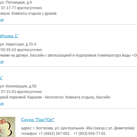
 ул. Пятницкая, д.4
)
37-17-77
круглосуточно
жакузи. Комнаты отдыха с душем.
зыв
збушка-1"
 ул. Никитская, д.70 А
745-55-02
круглосуточно
никами на дровах, бассейн с фильтрацией и подогревом (температура воды +26
зыв
а"
 ул. Кооперации, д.58
)
37-21-01
круглосуточно
ркой парилкой. Караоке - бесплатно. Комната отдыха, бассейн.
зыв
Сауна "Пар?Ок!"
адрес: г. Кострома, ул. Центральная, 48а (заезд с ул. Димитрова)
телефон:
+7 (4942)
347-001
+7 (953)
650-77-81