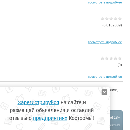
посмотреть подробнее
(0.0162009)
посмотреть подробнее
(0)
посмотреть подробнее
ме стоимость, сауны в костроме цены, баня кострома, бани в костроме,
Зарегистрируйся
на сайте и
размещай объявления и оставляй
отзывы о
предприятиях
Костромы!
©
TopKostroma.ru
- Кострома на одном сайте! 18+
Создание сайта
-
АйТи Решения