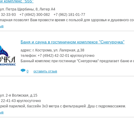
й комплекс "555"
, ул. Петра Щербины, 8, Литер А4
)
32-33-93
+7 (4942)
300-082
+7 (962)
181-01-77
 парная позволят Вам провести время с пользой для здоровья и душевного со
зыв
Баня и сауна в гостиничном комплексе "Снегурочка"
адрес: г. Кострома, ул. Лагерная, д.38
телефон:
+7 (4942)
42-32-01
круглосуточно
Банный комплекс при гостинице "Снегурочка" предлагает баню и 
0
оставить отзыв
 ул. 2-я Волжская, д.15
)
22-41-43
круглосуточно
аркой парилкой, бассейн 3х3 метра с фильтрацией. Душ с гидромассажем.
зыв