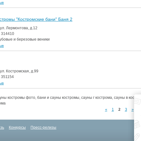
зыв
стромы "Костромские бани" Баня 2
 ул. Лермонтова, д.12
)
314410
дубовые и березовые веники
зыв
 ул. Костромская, д.99
)
351154
зыв
уны костромы фото, бани и сауны костромы, сауны г кострома, сауны в костро
ома
«
1
2
3
»
зь
Конкурсы
Пресс-релизы