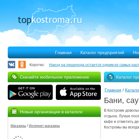
Главная
Каталог предприятий
Но
Коротко:
Наезд на пешехода остается одним из самых рас
Запланирован ремонт более 40 километров облас
Скачайте мобильное приложение
Каталог пр
В Костроме откроется выставка, посвященная 30
Главная
/
Катало
375 костромских семей улучшили свое благососто
Бани, са
Благотворительная программа «Мир без слез» при
В Костроме довольн
Новые организации в каталоге
Серьезное ДТП на Михалевском бульваре
отдыха. Лучше посе
кафе и отметить де
/
Магазины
Интернет магазины
За нарушение правил противопожарной безопасн
Костромы вы всегд
Мировые рекорды в Костроме