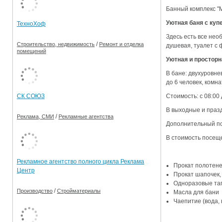
Банный комплекс "М
Ограничения движения транспорта на майские пр
Уютная баня с куп
ТехноХоф
Электронные транспортные карты
Здесь есть все нео
/
Строительство, недвижимость
Ремонт и отделка
душевая, туалет с 
помещений
Уютная и просторн
В бане: двухуровне
до 6 человек, комн
Стоимость: с 08:00 д
СК СОЮЗ
В выходные и празд
/
Реклама, СМИ
Рекламные агентства
Дополнительный пос
В стоимость посещ
Рекламное агентство полного цикла Реклама
Прокат полотене
Центр
Прокат шапочек,
Одноразовые та
/
Производство
Стройматериалы
Масла для бани
Чаепитие (вода, 