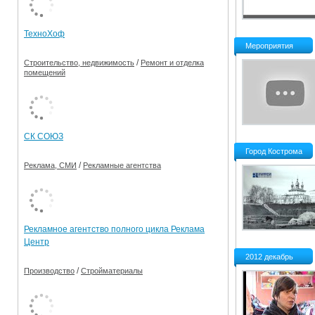
Ограничения движения транспорта на майские пр
ТехноХоф
Электронные транспортные карты
Мероприятия
/
Строительство, недвижимость
Ремонт и отделка
помещений
СК СОЮЗ
Город Кострома
/
Реклама, СМИ
Рекламные агентства
Рекламное агентство полного цикла Реклама
Центр
2012 декабрь
/
Производство
Стройматериалы