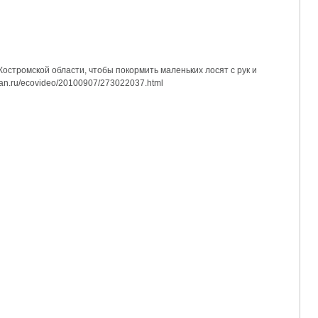
стромской области, чтобы покормить маленьких лосят с рук и
ian.ru/ecovideo/20100907/273022037.html