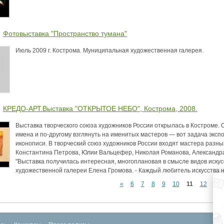
Фотовыставка "Пространство тумана"
Июль 2009 г. Кострома. Муниципальная художественная галерея.
КРЕДО-АРТ.Выставка "ОТКРЫТОЕ НЕБО", Кострома, 2008.
Выставка творческого союза художников России открылась в Костроме. 
имена и по-другому взглянуть на именитых мастеров — вот задача экспо
иконописи. В творческий союз художников России входят мастера разн
Константина Петрова, Юлии Вальцефер, Николая Романова, Александр
"Выставка получилась интересная, многоплановая в смысле видов иску
художественной галереи Елена Громова. - Каждый любитель искусства н
«
6
7
8
9
10
11
12
13