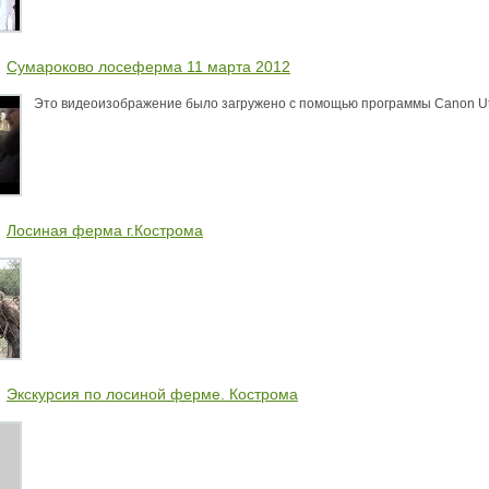
Сумароково лосеферма 11 марта 2012
Это видеоизображение было загружено с помощью программы Canon Utili
Лосиная ферма г.Кострома
Экскурсия по лосиной ферме. Кострома