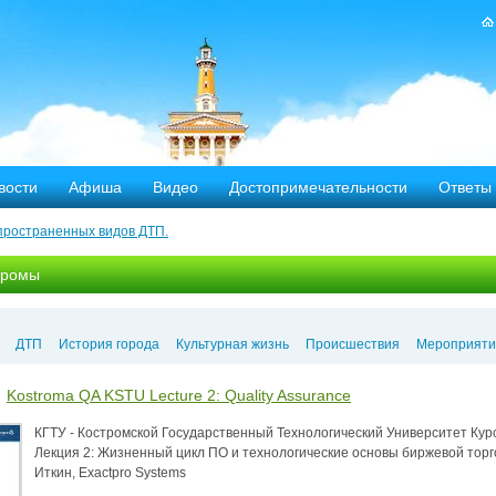
вости
Афиша
Видео
Достопримечательности
Ответы
пространенных видов ДТП.
тных дорог
тромы
-летию аварии на Чернобыльской АЭС
яние
ДТП
История города
Культурная жизнь
Происшествия
Мероприяти
ехала в Кострому.
Kostroma QA KSTU Lecture 2: Quality Assurance
КГТУ - Костромской Государственный Технологический Университет Ку
ости оштрафовано 20 человек
Лекция 2: Жизненный цикл ПО и технологические основы биржевой то
Иткин, Exactpro Systems