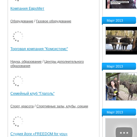
Компания ЕвроМет
Март 2013
/
Оборудование
Газовое оборудование
Торговая компания "Комсистемс"
/
Наука, образование
Центры дополнительного
образования
Март 2013
Семейный клуб "Глаголь"
/
Спорт, красота
Спортивные залы, клубы, секции
Март 2013
Студия йоги «FREEDOM for you»