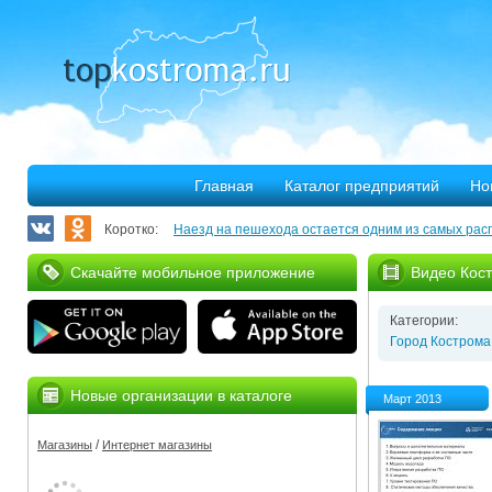
Главная
Каталог предприятий
Но
Коротко:
Наезд на пешехода остается одним из самых рас
Запланирован ремонт более 40 километров облас
Скачайте мобильное приложение
Видео Кос
В Костроме откроется выставка, посвященная 30
Категории:
375 костромских семей улучшили свое благососто
Город Кострома
Благотворительная программа «Мир без слез» при
Новые организации в каталоге
Март 2013
Серьезное ДТП на Михалевском бульваре
/
Магазины
Интернет магазины
За нарушение правил противопожарной безопасн
Мировые рекорды в Костроме