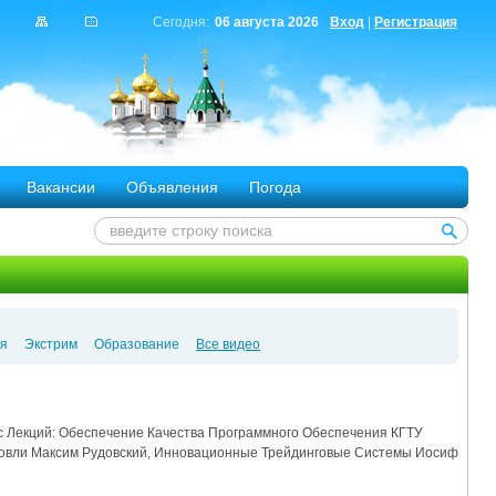
Сегодня:
06 августа 2026
Вход
|
Регистрация
Вакансии
Объявления
Погода
я
Экстрим
Образование
Все видео
рс Лекций: Обеспечение Качества Программного Обеспечения КГТУ
рговли Максим Рудовский, Инновационные Трейдинговые Системы Иосиф