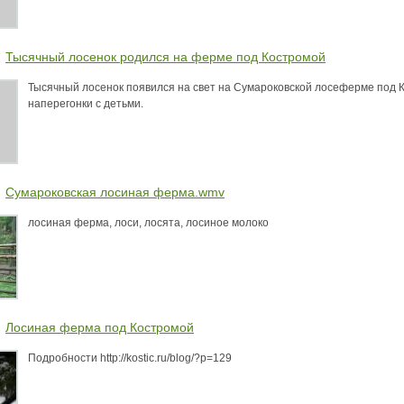
Тысячный лосенок родился на ферме под Костромой
Тысячный лосенок появился на свет на Сумароковской лосеферме под Ко
наперегонки с детьми.
Сумароковская лосиная ферма.wmv
лосиная ферма, лоси, лосята, лосиное молоко
Лосиная ферма под Костромой
Подробности http://kostic.ru/blog/?p=129