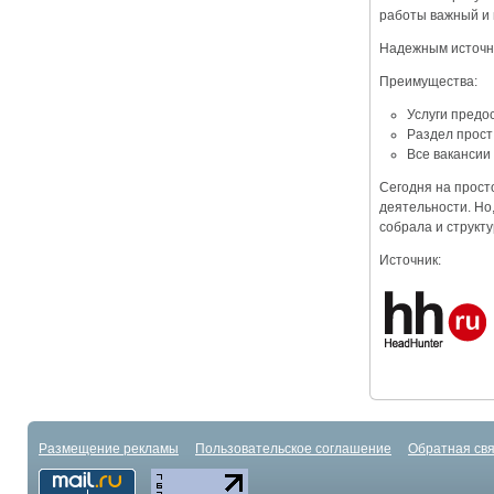
работы важный и
Надежным источни
Преимущества:
Услуги предо
Раздел прост
Все вакансии
Сегодня на прост
деятельности. Но,
собрала и структ
Источник:
Размещение рекламы
Пользовательское соглашение
Обратная свя