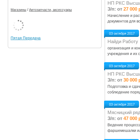
НП РКС Высша
З/п: от
27 000 
/
Магазины
Автозапчасти, аксессуары
Начисление и рас
документов для в
03 октября 2017
Пятая Передача
Найди Работу
организация и ко
учреждения и их с
03 октября 2017
НП РКС Высша
З/п: от
30 000 
Подготовка и сдач
соблюдение поряд
03 октября 2017
Мясницкий ря
З/п: от
47 000 
Ведение процесса
фаршемешалки или