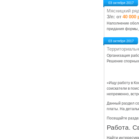
03 октября 2017
Мясницкий ря
З/п: от
40 000 
Наполнение оболо
придания формы, 
03 октября 2017
Территориальн
Организация рабо
Решение спорных 
«Ищу работу в Ко
соискатели в пои
непременно, встр
Данный раздел со
платы. На деталь
Посещайте раздел
Работа. С
Найти интересующ