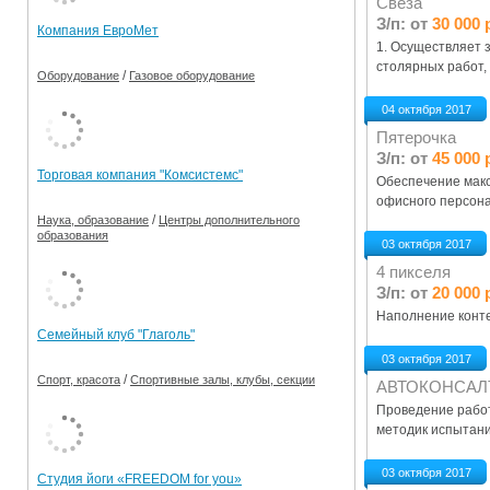
Свеза
З/п: от
30 000 
Компания ЕвроМет
1. Осуществляет 
столярных работ, 
/
Оборудование
Газовое оборудование
04 октября 2017
Пятерочка
З/п: от
45 000 
Торговая компания "Комсистемс"
Обеспечение макс
офисного персона
/
Наука, образование
Центры дополнительного
образования
03 октября 2017
4 пикселя
З/п: от
20 000 
Наполнение контен
Семейный клуб "Глаголь"
03 октября 2017
/
Спорт, красота
Спортивные залы, клубы, секции
АВТОКОНСАЛ
Проведение работ
методик испытани
03 октября 2017
Студия йоги «FREEDOM for you»