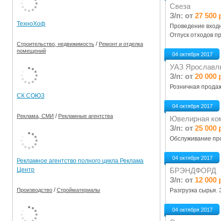
Свеза
Ограничения движения транспорта на майские пр
З/п: от
27 500 
ТехноХоф
Проведение входн
Электронные транспортные карты
Отпуск отходов п
/
Строительство, недвижимость
Ремонт и отделка
помещений
04 октября 2017
УАЗ Ярославл
З/п: от
20 000 
Розничная продаж
СК СОЮЗ
04 октября 2017
/
Реклама, СМИ
Рекламные агентства
Ювелирная к
З/п: от
25 000 
Обслуживание про
04 октября 2017
Рекламное агентство полного цикла Реклама
БРЭНДФОРД
Центр
З/п: от
12 000 
/
Разгрузка сырья. 
Производство
Стройматериалы
04 октября 2017