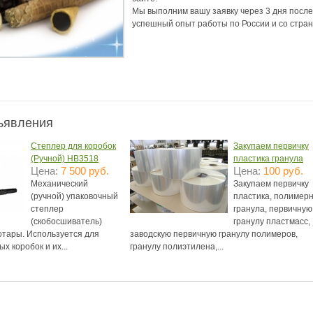
Мы выполним вашу заявку через 3 дня после
аздники 2014
ъявления
Степлер для коробок
Закупаем первичку
(Ручной) HB3518
пластика гранула
Цена:
7 500 руб.
Цена:
100 руб.
Механический
Закупаем первичку
(ручной) упаковочный
пластика, полимер
степлер
гранула, первичную
(скобосшиватель)
гранулу пластмасс,
тары. Используется для
заводскую первичную гранулу полимеров,
х коробок и их...
гранулу полиэтилена,...