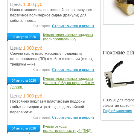
Цена:
1 000 руб.
Ограничения движения транспорта на майские пр
Наша компания на постоянной основе закупает
первичное полимерное сырье (гранулы) для
Электронные транспортные карты
собственного...
Категория:
Строительство и ремонт
Куплю пластиковые поддоны
04 августа 2026
(полипропилен) б/у
Цена:
1 000 руб.
Похожие об
Срочно куплю пластмассовые поддоны из
полипропилена (ПП) в любом состоянии (сколы,
трещины — не...
Категория:
Строительство и ремонт
Куплю пластиковые поддоны
04 августа 2026
(паллеты) б/у на переработку.
Дорого.
Цена:
1 000 руб.
HB3518 для гофро
Постоянно покупаем пластиковые поддоны
закрытия картонны
любых размеров и цветов для дальнейшей
Ещё объявления
переработки...
Категория:
Строительство и ремонт
Куплю отходы
04 августа 2026
полиэтиленовых труб (ПНД)