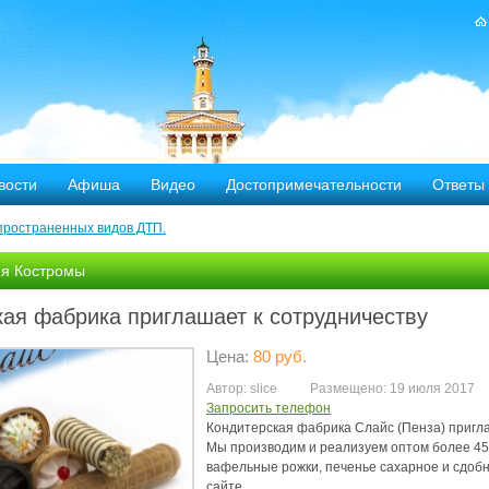
вости
Афиша
Видео
Достопримечательности
Ответы
пространенных видов ДТП.
тных дорог
я Костромы
-летию аварии на Чернобыльской АЭС
ая фабрика приглашает к сотрудничеству
яние
Цена:
80 руб.
ехала в Кострому.
Автор: slice
Размещено: 19 июля 2017
Запросить телефон
Кондитерская фабрика Слайс (Пенза) пригла
ости оштрафовано 20 человек
Мы производим и реализуем оптом более 450 
вафельные рожки, печенье сахарное и сдобно
сайте.
