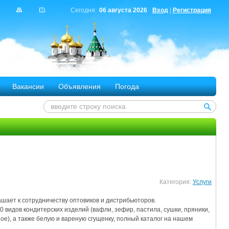
Сегодня:
06 августа 2026
Вход
|
Регистрация
Вакансии
Объявления
Погода
Категория:
Услуги
шает к сотрудничеству оптовиков и дистрибьюторов.

видов кондитерских изделий (вафли, зефир, пастила, сушки, пряники, 
е), а также белую и вареную сгущенку, полный каталог на нашем 