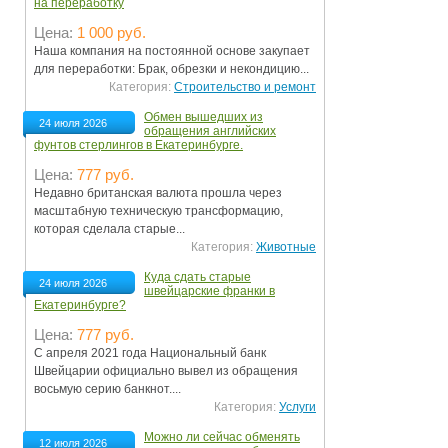
на переработку
Цена:
1 000 руб.
Наша компания на постоянной основе закупает
для переработки: Брак, обрезки и некондицию...
Категория:
Строительство и ремонт
Обмен вышедших из
24 июля 2026
обращения английских
фунтов стерлингов в Екатеринбурге.
Цена:
777 руб.
Недавно британская валюта прошла через
масштабную техническую трансформацию,
которая сделала старые...
Категория:
Животные
Куда сдать старые
24 июля 2026
швейцарские франки в
Екатеринбурге?
Цена:
777 руб.
С апреля 2021 года Национальный банк
Швейцарии официально вывел из обращения
восьмую серию банкнот....
Категория:
Услуги
Можно ли сейчас обменять
12 июля 2026