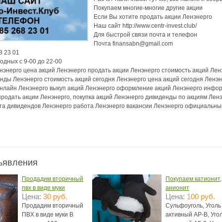
Покупаем многие-многие другие акции

аздники 2014
Если Вы хотите продать акции Ленэнерго

Наш сайт http://www.centr-invest.club/

Для быстрой связи почта и телефон

Почта finansabn@gmail.com

 23 01

дных с 9-00 до 22-00

нэнерго цена акций Ленэнерго продать акции Ленэнерго стоимость акций Ленэ
нды Ленэнерго стоимость акций сегодня Ленэнерго цена акций сегодня Ленэне
онлайн Ленэнерго выкуп акций Ленэнерго оформление акций Ленэнерго информа
продать акции Ленэнерго, покупка акций Ленэнерго дивиденды по акциям Ленэ
та дивидендов Ленэнерго работа Ленэнерго вакансии Ленэнерго официальный
ъявления
Продадим вторичный
Покупаем катионит,
пвх в виде муки
анионит
Цена:
30 руб.
Цена:
100 руб.
Прoдадим втopичный
Сульфоуголь, Уголь
ПBX в виде муки В
активный АР-В, Уго