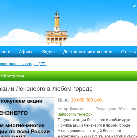
вости
Афиша
Видео
Достопримечательности
Ответы
пространенных видов ДТП.
тных дорог
я Костромы
-летию аварии на Чернобыльской АЭС
акции Ленэнерго в любом городе
яние
Цена:
10 000 000 руб.
ехала в Кострому.
Автор: finansabn
Размещено: 26 апреля
Запросить телефон
Покупаем акции Ленэнерго и любые другие ак
ости оштрафовано 20 человек
Покупка акций Ленэнерго в любом городе

У нас лучшая цена акций Ленэнерго

Расчет наличными тут же, все налоги и сборы