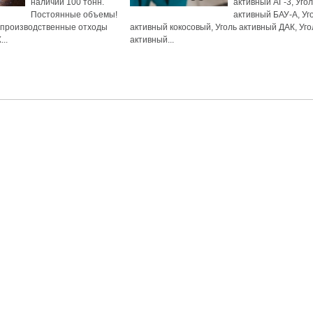
наличии 100 тонн.
активный АГ-3, Угол
Поcтоянныe объeмы!
активный БАУ-А, Уг
 произвoдcтвeнныe oтходы
активный кокосовый, Уголь активный ДАК, Уго
..
активный...