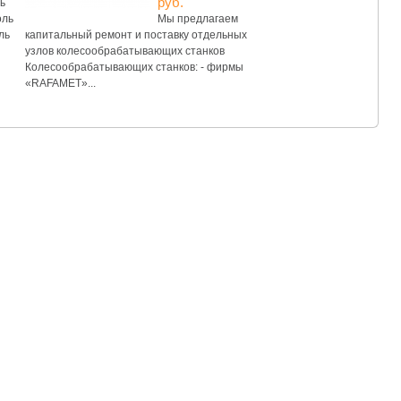
руб.
ь
оль
Мы предлагаем
ль
капитальный ремонт и поставку отдельных
узлов колесообрабатывающих станков
Колесообрабатывающих станков: - фирмы
«RAFAMET»...