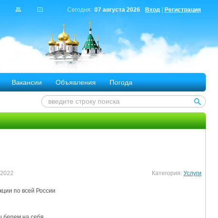
Сегодня:
07 августа 2026
Вход
|
Регистрация
Вакансии
Объявления
Погода
 2022
Категория:
Услуги
ции по всей России

 берем на себя.
