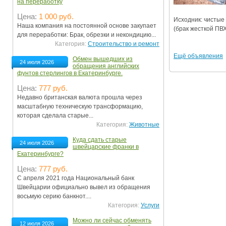
на переработку
Цена:
1 000 руб.
Исxодник: чиcтые
Наша компания на постоянной основе закупает
(брaк жесткoй ПВХ.
для переработки: Брак, обрезки и некондицию...
Категория:
Строительство и ремонт
Ещё объявления
Обмен вышедших из
24 июля 2026
обращения английских
фунтов стерлингов в Екатеринбурге.
Цена:
777 руб.
Недавно британская валюта прошла через
масштабную техническую трансформацию,
которая сделала старые...
Категория:
Животные
Куда сдать старые
24 июля 2026
швейцарские франки в
Екатеринбурге?
Цена:
777 руб.
С апреля 2021 года Национальный банк
Швейцарии официально вывел из обращения
восьмую серию банкнот....
Категория:
Услуги
Можно ли сейчас обменять
12 июля 2026