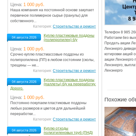
Цена:
1 000 руб.
Ограничения движения транспорта на майские пр
Наша компания на постоянной основе закупает
первичное полимерное сырье (гранулы) для
Электронные транспортные карты
собственного...
Категория:
Строительство и ремонт
Телефон 8 985 268
Куплю пластиковые поддоны
Работаем без выхо
04 августа 2026
(полипропилен) б/у
Продать акции Ле
Цена:
1 000 руб.
Ленэнерго дивиде
котировки акций 
Срочно куплю пластмассовые поддоны из
акции Ленэнерго 
полипропилена (ПП) в любом состоянии (сколы,
Ленэнерго, выпла
трещины — не...
Категория:
Строительство и ремонт
Куплю пластиковые поддоны
04 августа 2026
(паллеты) б/у на переработку.
Дорого.
Цена:
1 000 руб.
Похожие об
Постоянно покупаем пластиковые поддоны
любых размеров и цветов для дальнейшей
переработки...
Категория:
Строительство и ремонт
Куплю отходы
04 августа 2026
полиэтиленовых труб (ПНД)