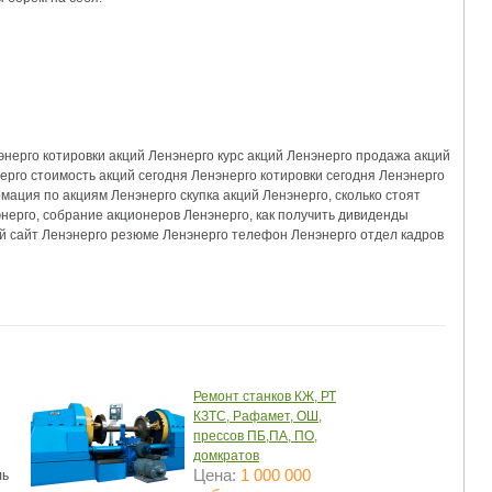
нерго котировки акций Ленэнерго курс акций Ленэнерго продажа акций 
рго стоимость акций сегодня Ленэнерго котировки сегодня Ленэнерго 
ция по акциям Ленэнерго скупка акций Ленэнерго, сколько стоят 
нерго, собрание акционеров Ленэнерго, как получить дивиденды 
 сайт Ленэнерго резюме Ленэнерго телефон Ленэнерго отдел кадров 
Ремонт станков КЖ, РТ
КЗТС, Рафамет, ОШ,
прессов ПБ,ПА, ПО,
домкратов
Цена:
1 000 000
ль