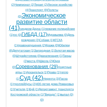
(2)
Чемпионат (2)
Теракт (2)
Лесное хозяйство
(4)
Транспорт (9)
Полеты
Экономическое
(0)
развитие области
(41)
синдром Дауна (1)
лежачие полицейские
ГИБДД (17)
(1)
гос (0)
Муравьевка (0)
День
рождения (2)
Собаки (1)
КГСХА
(1)
правонарушения (2)
Кражи (0)
Юбилеи
(8)
Депутатская (1)
Загородная (1)
Золотая маска
(0)
Штрафстоянка (0)
канализация (1)
Танцы
(2)
моста (0)
Школа (2)
Юнги
Соревнования (29)
(0)
Азартные
игры (1)
Архангельск (1)
Права (1)
тепло
Суд (42)
(1)
Нерехта (3)
Пасха
(1)
троллейбусы (2)
400-летие дома Романовых
(1)
Учителя (1)
Буй (1)
Департамент транспорта
Костромской области (1)
"Вирадо" (1)
выпал (0)
(0)