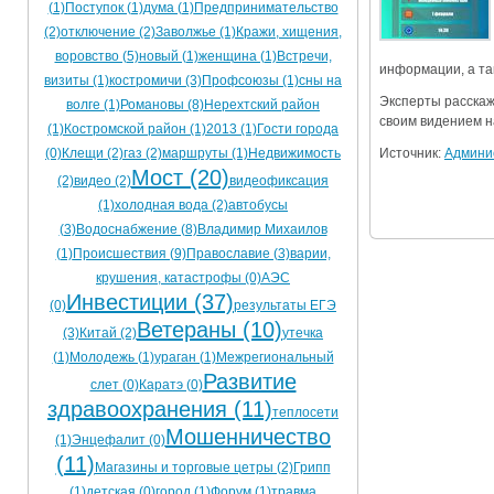
(1)
Поступок (1)
дума (1)
Предпринимательство
Ограничения движения транспорта на майские пр
(2)
отключение (2)
Заволжье (1)
Кражи, хищения,
воровство (5)
новый (1)
женщина (1)
Встречи,
Электронные транспортные карты
информации, а та
визиты (1)
костромичи (3)
Профсоюзы (1)
сны на
Эксперты расскаж
волге (1)
Романовы (8)
Нерехтский район
своим видением н
(1)
Костромской район (1)
2013 (1)
Гости города
Источник:
Админи
(0)
Клещи (2)
газ (2)
маршруты (1)
Недвижимость
Мост (20)
(2)
видео (2)
видеофиксация
(1)
холодная вода (2)
автобусы
(3)
Водоснабжение (8)
Владимир Михаилов
(1)
Происшествия (9)
Православие (3)
варии,
крушения, катастрофы (0)
АЭС
Инвестиции (37)
(0)
результаты ЕГЭ
Ветераны (10)
(3)
Китай (2)
утечка
(1)
Молодежь (1)
ураган (1)
Межрегиональный
Развитие
слет (0)
Каратэ (0)
здравоохранения (11)
теплосети
Мошенничество
(1)
Энцефалит (0)
(11)
Магазины и торговые цетры (2)
Грипп
(1)
детская (0)
город (1)
Форум (1)
травма