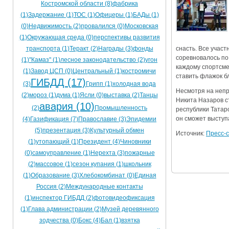
Костромской области (8)
фабрика
Ограничения движения транспорта на майские пр
(1)
Задержание (1)
ТОС (1)
Офицеры (1)
БАДы (1)
(0)
Недвижимость (2)
провалился (0)
Московская
Электронные транспортные карты
(1)
Окружающая среда (0)
перспективы развития
снасть. Все участ
транспорта (1)
Теракт (2)
Награды (3)
фонды
соревновалось по
(1)
"Камаз" (1)
лесное законодательство (2)
угон
каждому спортсме
(1)
Завод ЦСП (0)
Центральный (1)
костромичи
ставить флажок б
ГИБДД (17)
(3)
Грипп (1)
холодная вода
Несмотря на непр
(2)
мороз (1)
дума (1)
Ясли (0)
выставка (2)
Танцы
Никита Назаров ст
авария (10)
(2)
Промышленность
республики Татар
он сможет выступ
(4)
Газификация (7)
Православие (3)
Эпидемии
(5)
презентация (3)
Культурный обмен
Источник:
Пресс-
(1)
утопающий (1)
Президент (4)
Чиновники
(0)
самоуправление (1)
Нерехта (3)
пожарные
(2)
массовое (1)
сезон купания (1)
школьник
(1)
Образование (3)
Хлебокомбинат (0)
Единая
Россия (2)
Международные контакты
(1)
инспектор ГИБДД (2)
фотовидеофиксация
(1)
Глава администрации (2)
Музей деревянного
зодчества (0)
Бокс (4)
Бал (1)
взятка