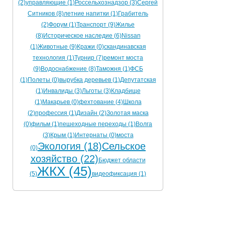
(2)
управляющие (1)
Россельхознадзор (3)
Сергей
Ситников (8)
летние напитки (1)
Грабитель
(2)
Форум (1)
Транспорт (9)
Жилье
(8)
Историческое наследие (6)
Nissan
(1)
Животные (9)
Кражи (0)
скандинавская
технология (1)
Турнир (7)
ремонт моста
(9)
Водоснабжение (8)
Таможня (1)
ФСБ
(1)
Полеты (0)
вырубка деревьев (1)
Депутатская
(1)
Инвалиды (3)
Льготы (3)
Кладбище
(1)
Макарьев (0)
фехтование (4)
Школа
(2)
профессия (1)
Дизайн (2)
Золотая маска
(0)
фильм (1)
пешеходные переходы (1)
Волга
(3)
Крым (1)
Интернаты (0)
моста
Экология (18)
Сельское
(0)
хозяйство (22)
Бюджет области
ЖКХ (45)
(5)
видеофиксация (1)