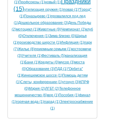
Праздники
(1)
Профсоюзы (1)
новый (1)
(15)
утилизация оружия (1)
повар (1)
"Город"
(1)
Поназырево (1)
провалился под лед
(1)
Дошкольное образование (3)
День Победы
(2)
мотоцикл (1)
Животные (9)
Чемпионат (2)
клуб
(0)
Отключения (1)
Зима близко (0)
Шарья
(1)
производство шерсти (1)
Инфляция (1)
парк
(7)
Жилье (8)
приемным семьям (1)
костромичи
(3)
Учителя (1)
Фестиваль (5)
канализация
(1)
Бани (1)
Кредиты (0)
мусор (3)
моста
(0)
Образование (3)
ПДД (1)
"Орбита"
(1)
Кинешемское шоссе (1)
Помощь детям
(1)
Слеты, конференции (1)
утонул (3)
КПРФ
(0)
Мэрия (2)
ЛГБТ (2)
Телефонное
мошенничество (6)
вор (1)
Пособия (1)
финал
(1)
горячая вода (1)
парад (1)
Электроснабжение
(1)