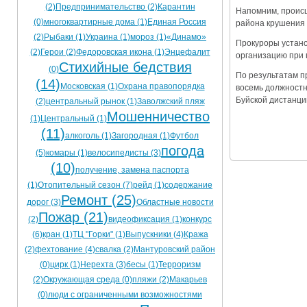
(2)
Предпринимательство (2)
Карантин
Напомним, происш
Ограничения движения транспорта на майские пр
(0)
многоквартирные дома (1)
Единая Россия
района крушения 
(2)
Рыбаки (1)
Украина (1)
мороз (1)
«Динамо»
Электронные транспортные карты
Прокуроры устано
(2)
Герои (2)
Федоровская икона (1)
Энцефалит
организацию при 
Стихийные бедствия
(0)
По результатам п
(14)
Московская (1)
Охрана правопорядка
восемь должностн
Буйской дистанци
(2)
центральный рынок (1)
Заволжский пляж
Мошенничество
(1)
Центральный (1)
(11)
алкоголь (1)
Загородная (1)
Футбол
погода
(5)
комары (1)
велосипедисты (3)
(10)
получение, замена паспорта
(1)
Отопительный сезон (7)
рейд (1)
содержание
Ремонт (25)
дорог (3)
Областные новости
Пожар (21)
(2)
видеофиксация (1)
конкурс
(6)
кран (1)
ТЦ "Горки" (1)
Выпускники (4)
Кража
(2)
фехтование (4)
свалка (2)
Мантуровский район
(0)
цирк (1)
Нерехта (3)
бесы (1)
Терроризм
(2)
Окружающая среда (0)
пляжи (2)
Макарьев
(0)
люди с ограниченными возможностями