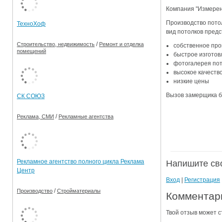
Компания "Измерени
Ограничения движения транспорта на майские пр
Производство потол
ТехноХоф
Электронные транспортные карты
вид потолков пред
/
Строительство, недвижимость
Ремонт и отделка
собственное про
помещений
быстрое изготов
фотогалерея пот
высокое качеств
низкие цены
Вызов замерщика б
СК СОЮЗ
/
Реклама, СМИ
Рекламные агентства
Рекламное агентство полного цикла Реклама
Напишите св
Центр
Вход
|
Регистрация
/
Производство
Стройматериалы
Комментари
Твой отзыв может с