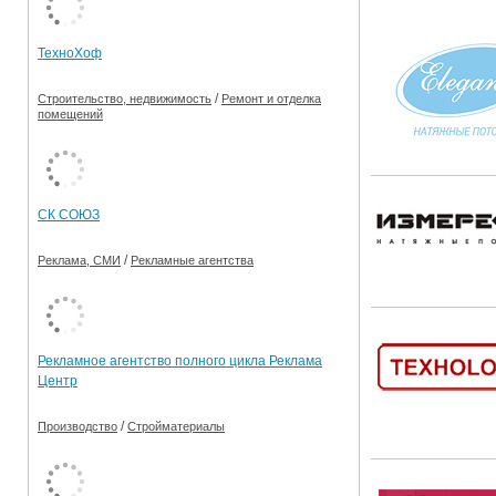
Ограничения движения транспорта на майские пр
ТехноХоф
Электронные транспортные карты
/
Строительство, недвижимость
Ремонт и отделка
помещений
СК СОЮЗ
/
Реклама, СМИ
Рекламные агентства
Рекламное агентство полного цикла Реклама
Центр
/
Производство
Стройматериалы