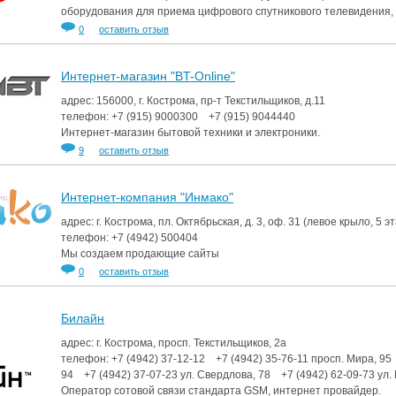
оборудования для приема цифрового спутникового телевидения, 
0
оставить отзыв
Интернет-магазин "BT-Online"
адрес: 156000, г. Кострома, пр-т Текстильщиков, д.11
телефон:
+7 (915)
9000300
+7 (915)
9044440
Интернет-магазин бытовой техники и электроники.
9
оставить отзыв
Интернет-компания "Инмако"
адрес: г. Кострома, пл. Октябрьская, д. 3, оф. 31 (левое крыло, 5 э
телефон:
+7 (4942)
500404
Мы создаем продающие сайты
0
оставить отзыв
Билайн
адрес: г. Кострома, просп. Текстильщиков, 2а
телефон:
+7 (4942)
37-12-12
+7 (4942)
35-76-11
просп. Мира, 95
94
+7 (4942)
37-07-23
ул. Свердлова, 78
+7 (4942)
62-09-73
ул.
Оператор сотовой связи стандарта GSM, интернет провайдер.