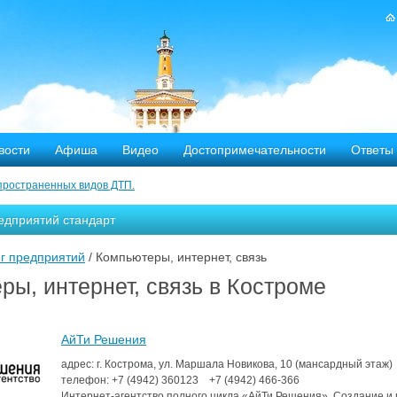
вости
Афиша
Видео
Достопримечательности
Ответы
пространенных видов ДТП.
тных дорог
едприятий стандарт
-летию аварии на Чернобыльской АЭС
г предприятий
/ Компьютеры, интернет, связь
яние
ры, интернет, связь в Костроме
ехала в Кострому.
АйТи Решения
ости оштрафовано 20 человек
адрес: г. Кострома, ул. Маршала Новикова, 10 (мансардный этаж)
телефон:
+7 (4942)
360123
+7 (4942)
466-366
Интернет-агентство полного цикла «АйТи Решения». Создание и п