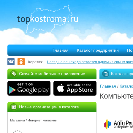
Главная
Каталог предприятий
Но
Коротко:
Наезд на пешехода остается одним из самых рас
Запланирован ремонт более 40 километров облас
Скачайте мобильное приложение
Каталог пр
В Костроме откроется выставка, посвященная 30
Главная
/
Катало
375 костромских семей улучшили свое благососто
Компьюте
Благотворительная программа «Мир без слез» при
Новые организации в каталоге
Серьезное ДТП на Михалевском бульваре
/
Магазины
Интернет магазины
За нарушение правил противопожарной безопасн
Мировые рекорды в Костроме