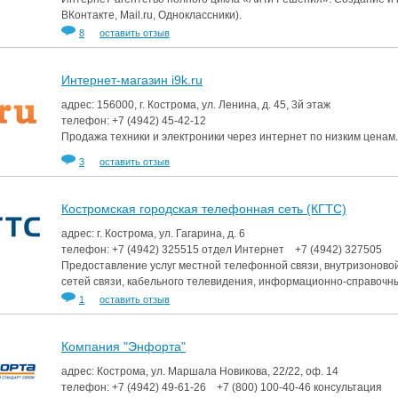
ВКонтакте, Mail.ru, Одноклассники).
аздники 2014
8
оставить отзыв
Интернет-магазин i9k.ru
адрес: 156000, г. Кострома, ул. Ленина, д. 45, 3й этаж
телефон:
+7 (4942)
45-42-12
Продажа техники и электроники через интернет по низким ценам.
3
оставить отзыв
Костромская городская телефонная сеть (КГТС)
адрес: г. Кострома, ул. Гагарина, д. 6
телефон:
+7 (4942)
325515
отдел Интернет
+7 (4942)
327505
Предоставление услуг местной телефонной связи, внутризоновой
сетей связи, кабельного телевидения, информационно-справочны
1
оставить отзыв
Компания "Энфорта"
адрес: Кострома, ул. Маршала Новикова, 22/22, оф. 14
телефон:
+7 (4942)
49-61-26
+7 (800)
100-40-46
консультация