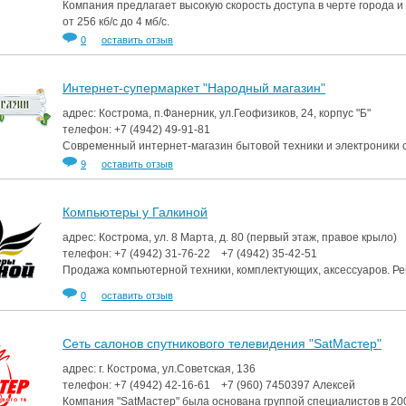
Компания предлагает высокую скорость доступа в черте города 
от 256 кб/с до 4 мб/с.
0
оставить отзыв
Интернет-супермаркет "Народный магазин"
адрес: Кострома, п.Фанерник, ул.Геофизиков, 24, корпус "Б"
телефон:
+7 (4942)
49-91-81
Современный интернет-магазин бытовой техники и электроники 
9
оставить отзыв
Компьютеры у Галкиной
адрес: Кострома, ул. 8 Марта, д. 80 (первый этаж, правое крыло)
телефон:
+7 (4942)
31-76-22
+7 (4942)
35-42-51
Продажа компьютерной техники, комплектующих, аксессуаров. Рем
0
оставить отзыв
Сеть салонов спутникового телевидения "SatМастер"
адрес: г. Кострома, ул.Советская, 136
телефон:
+7 (4942)
42-16-61
+7 (960)
7450397
Алексей
Компания "SatМастер" была основана группой специалистов в 20