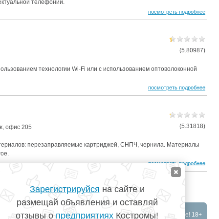
лектуальной телефонии.
посмотреть подробнее
(5.80987)
пользованием технологии Wi-Fi или с использованием оптоволоконной
посмотреть подробнее
(5.31818)
аж, офис 205
териалов: перезаправляемые картриджей, СНПЧ, чернила. Материалы
ое.
посмотреть подробнее
Зарегистрируйся
на сайте и
размещай объявления и оставляй
отзывы о
предприятиях
Костромы!
©
TopKostroma.ru
- Кострома на одном сайте! 18+