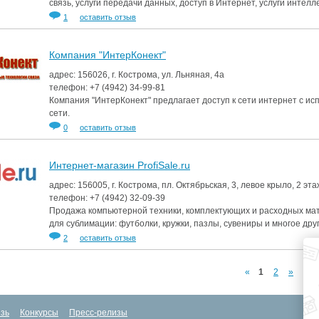
связь, услуги передачи данных, доступ в Интернет, услуги интел
1
оставить отзыв
Компания "ИнтерКонект"
адрес: 156026, г. Кострома, ул. Льняная, 4а
телефон:
+7 (4942)
34-99-81
Компания "ИнтерКонект" предлагает доступ к сети интернет с ис
сети.
0
оставить отзыв
Интернет-магазин ProfiSale.ru
адрес: 156005, г. Кострома, пл. Октябрьская, 3, левое крыло, 2 эт
телефон:
+7 (4942)
32-09-39
Продажа компьютерной техники, комплектующих и расходных ма
для сублимации: футболки, кружки, пазлы, сувениры и многое друг
2
оставить отзыв
«
1
2
»
зь
Конкурсы
Пресс-релизы