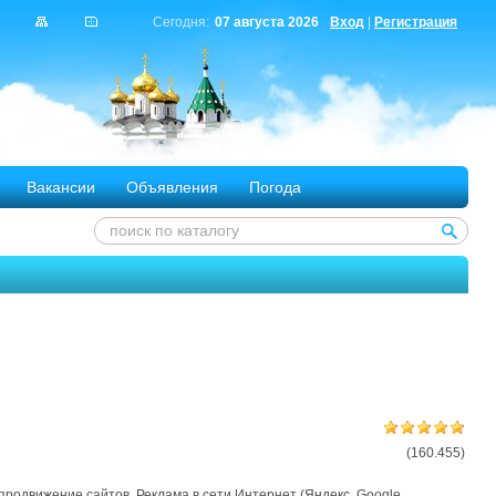
Сегодня:
07 августа 2026
Вход
|
Регистрация
Вакансии
Объявления
Погода
(160.455)
родвижение сайтов. Реклама в сети Интернет (Яндекс, Google,